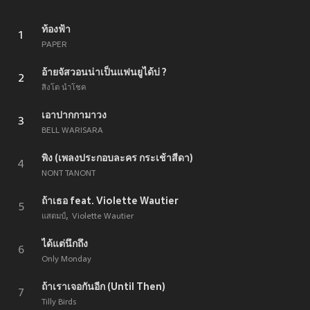
ท้องฟ้า
1
PAPER
อ้ายจัสวอนน่าเป็นแฟนยูได้บ่ ?
2
สิงโต นำโชค
เอาปากกามาวง
3
BELL WARISARA
พิง (เพลงประกอบละคร กระเช้าสีดา)
4
NONT TANONT
ถ้าเธอ feat. Violette Wautier
5
แสตมป์
Violette Wautier
ได้แต่นึกถึง
6
Only Monday
ถ้าเราเจอกันอีก (Until Then)
7
Tilly Birds