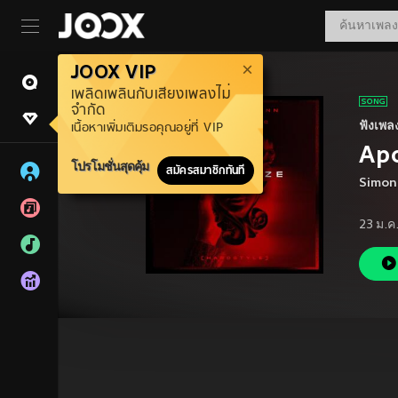
JOOX VIP
เพลิดเพลินกับเสียงเพลงไม่
จำกัด
ฟังเพล
เนื้อหาเพิ่มเติมรอคุณอยู่ที่ VIP
Apo
โปรโมชั่นสุดคุ้ม
สมัครสมาชิกทันที
Simon
23 ม.ค