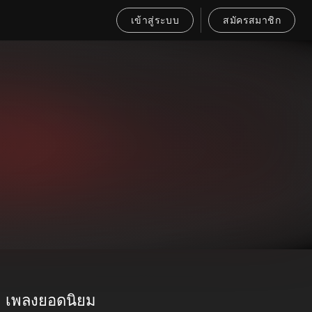
เข้าสู่ระบบ
สมัครสมาชิก
เพลงยอดนิยม