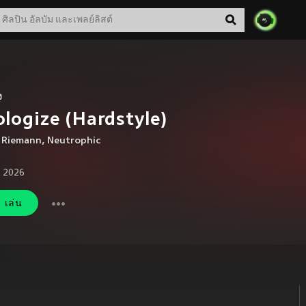
ง
logize (Hardstyle)
 Riemann
,
Neutrophic
. 2026
เล่น