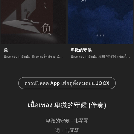
負
卑微的守候
ฟังเพลงจากอัลบัม 負 เพลงใหม่จาก อัพเดทเพลงใหม่ล่าสุดก่อนใคร ตลอดปี 2021
ฟังเพลงจากอัลบัม 卑微的守候 เพลงใหม่จาก อัพเดทเพลงใหม่ล่าสุดก่อนใคร ตลอดปี 2021
ดาวน์โหลด App เพื่อดูทั้งหมดบน JOOX
เนื้อเพลง 卑微的守候 (伴奏)
卑微的守候 - 韦琴琴
词：韦琴琴