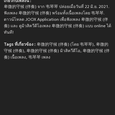
เกี่ยวกับเพลงนี้ :
卑微的守候 (伴奏) จาก 韦琴琴 ปล่อยเมื่อวันที่ 22 มิ.ย. 2021.
ฟังเพลง 卑微的守候 (伴奏) พร้อมทั้งเนื้อเพลงโดย 韦琴琴.
ดาวน์โหลด JOOX Application เพื่อฟังเพลง 卑微的守候 (伴
奏) และ ดูมิวสิควีดีโอเพลง 卑微的守候 (伴奏) แบบ online ได้
ทันที!
Tags ที่เกี่ยวข้อง :
卑微的守候 (伴奏) (โดย 韦琴琴), 卑微的
守候 (伴奏), 卑微的守候 (伴奏) มิวสิควีดีโอ, 卑微的守候 (伴
奏) เนื้อเพลง, 韦琴琴 เพลง