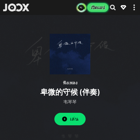
เปิดแอป
ฟังเพลง
卑微的守候 (伴奏)
韦琴琴
เล่น