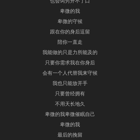
也会词穷开不了口
卑微的我
卑微的守候
跟在你的身后逗留
陪你一直走
我能做的只是力所能及的
只要你需求我在你身后
会有一个人代替我来守候
我也只能放开手
只要曾经拥有
不用天长地久
卑微的我卑微催眠自己
卑微的我
最后的挽留