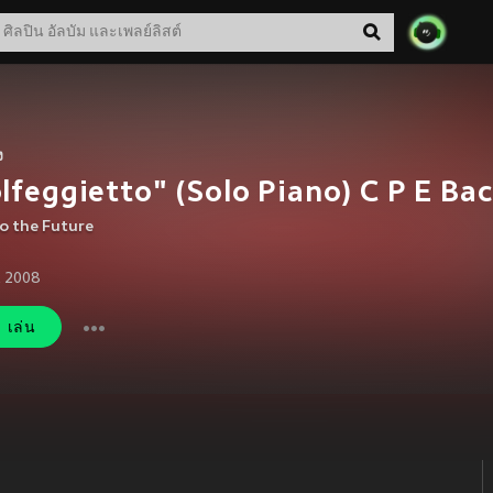
ง
lfeggietto" (Solo Piano) C P E Ba
o the Future
. 2008
เล่น