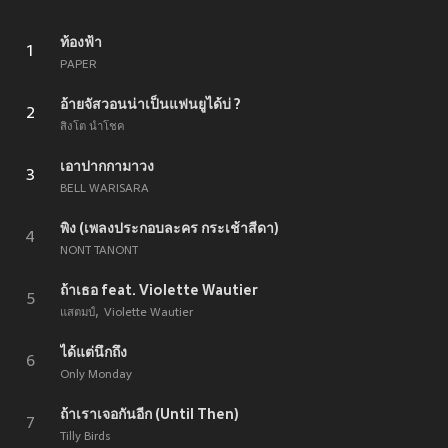
ท้องฟ้า
1
PAPER
อ้ายจัสวอนน่าเป็นแฟนยูได้บ่ ?
2
สิงโต นำโชค
เอาปากกามาวง
3
BELL WARISARA
พิง (เพลงประกอบละคร กระเช้าสีดา)
4
NONT TANONT
ถ้าเธอ feat. Violette Wautier
5
แสตมป์
Violette Wautier
ได้แต่นึกถึง
6
Only Monday
ถ้าเราเจอกันอีก (Until Then)
7
Tilly Birds