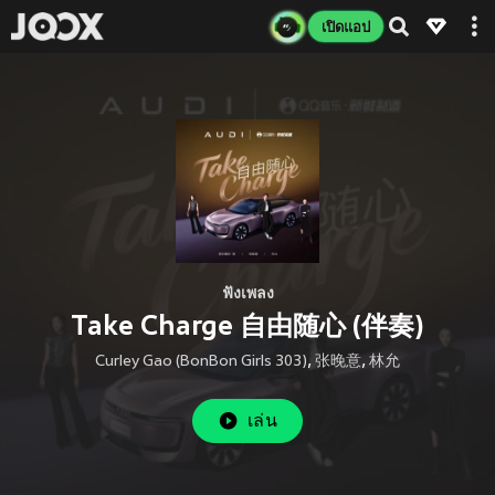
เปิดแอป
ฟังเพลง
Take Charge 自由随心 (伴奏)
Curley Gao (BonBon Girls 303)
,
张晚意
,
林允
เล่น