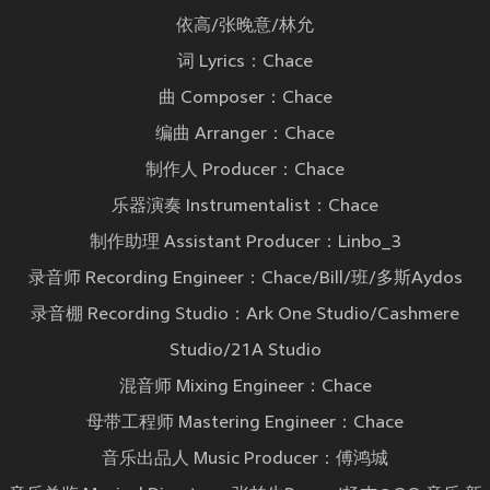
依高/张晚意/林允
词 Lyrics：Chace
曲 Composer：Chace
编曲 Arranger：Chace
制作人 Producer：Chace
乐器演奏 Instrumentalist：Chace
制作助理 Assistant Producer：Linbo_3
录音师 Recording Engineer：Chace/Bill/班/多斯Aydos
录音棚 Recording Studio：Ark One Studio/Cashmere
Studio/21A Studio
混音师 Mixing Engineer：Chace
母带工程师 Mastering Engineer：Chace
音乐出品人 Music Producer：傅鸿城