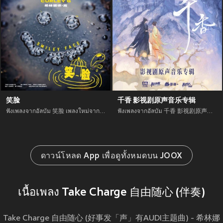
笑脸
千香 影视剧原声音乐专辑
ฟังเพลงจากอัลบัม 笑脸 เพลงใหม่จาก อัพเดทเพลงใหม่ล่าสุดก่อนใคร ตลอดปี 2021
ฟังเพลงจากอัลบัม 千香 影视剧原声音乐专辑 เพลงใหม่จาก อัพเดทเพลงใหม่ล่าสุดก่อนใคร ตลอดปี 2021
ดาวน์โหลด App เพื่อดูทั้งหมดบน JOOX
เนื้อเพลง Take Charge 自由随心 (伴奏)
Take Charge 自由随心 (好事发「声」有AUDI主题曲) - 希林娜