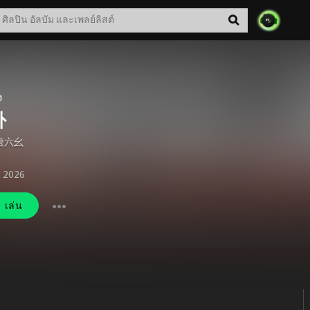
ง
卦
唐六幺
. 2026
เล่น