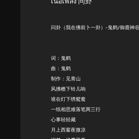
เนื้อเพลง 问卦
问卦（我在佛前卜一卦）-鬼鹤/御鹿神
词：鬼鹤
曲：鬼鹤
制作：见青山
风拂檐下铃儿响
谁在灯下绣鸳鸯
一纸相思难落笔两三行
心事轻轻藏
月上西窗夜微凉