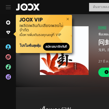
JOOX VIP
เพลิดเพลินกับเสียงเพลงไม่
จำกัด
ฟังเพล
เนื้อหาเพิ่มเติมรอคุณอยู่ที่ VIP
问
โปรโมชั่นสุดคุ้ม
สมัครสมาชิกทันที
鬼鹤
,
27 มี.ค