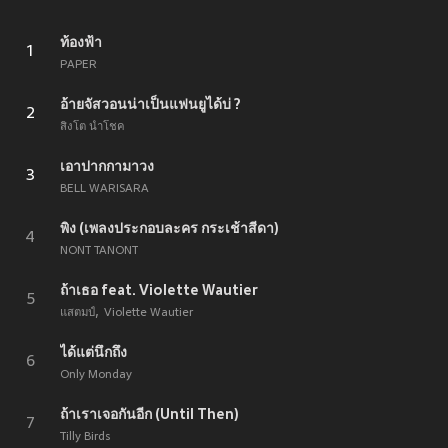
ท้องฟ้า
1
PAPER
อ้ายจัสวอนน่าเป็นแฟนยูได้บ่ ?
2
สิงโต นำโชค
เอาปากกามาวง
3
BELL WARISARA
พิง (เพลงประกอบละคร กระเช้าสีดา)
4
NONT TANONT
ถ้าเธอ feat. Violette Wautier
5
แสตมป์
Violette Wautier
ได้แต่นึกถึง
6
Only Monday
ถ้าเราเจอกันอีก (Until Then)
7
Tilly Birds