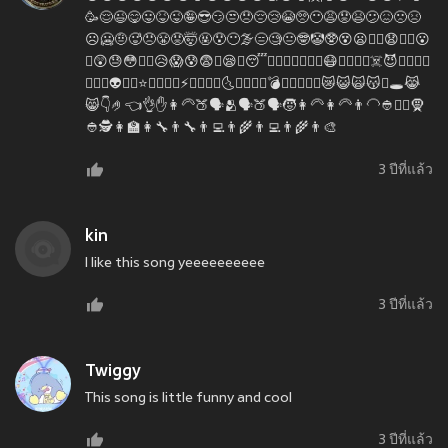
🥳😌😉😋😛😝😜🤪😎😏😒😞😔😢😭🥺😶😩😟😫😕😖🙁😣
☹️🥶🤨🥵😠😤😡🤯🤬😯😶‍🌫️😑🧐😐🤓🤡🥸😵😦😵‍💫😧😮‍💨😮
🥱😲😓😳🤤🙄😥😱😰😨🤢😪🤐😴😬🤔🤥🤫🥴🤮🤠😷🤑🤧🤕🤒☠️😈💀👿👻👹
💩👺✨👽🌟👾⭐🤖💫🎃🔥⚡🐸🌝🌞🌚🌜🌛💦💥💨💣💢💯💢❌✅😿😺🙀😽🙉🕳️😹
😸👇🤌👈👌✋👩‍🦳🍑🗣️🫂🗣️🍑🗣️🧒👩‍🦳👩‍🦳👨‍🦲👲👷‍♀️🧕
👲🕵👩‍🏫👩‍🔧👨‍🔧👨‍💻👨‍🌾👨‍💻👨‍🌾👨‍🎨
3 ปีที่แล้ว
kin
I like this song yeeeeeeeeee
3 ปีที่แล้ว
Twiggy
This song is little funny and cool
3 ปีที่แล้ว