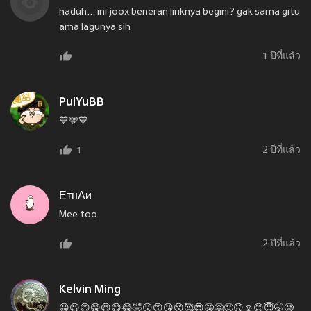
haduh... ini joox beneran liriknya begini? gak sama gitu
ama lagunya sih
1 ปีที่แล้ว
PuiYuBB
💙🩵💙
2 ปีที่แล้ว
1
ЕтнАи
Mee too
2 ปีที่แล้ว
Kelvin Ming
😀😃😄😁😆😅😂🤣😗😙😘😚🥰😍🤩🤗🙂🙃☺😊😇🤭🥲