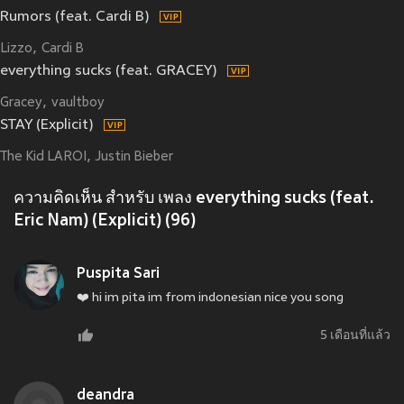
Rumors (feat. Cardi B)
Lizzo
Cardi B
everything sucks (feat. GRACEY)
Gracey
vaultboy
STAY (Explicit)
The Kid LAROI
Justin Bieber
ความคิดเห็น สำหรับ เพลง everything sucks (feat.
Eric Nam) (Explicit) (96)
Puspita Sari
❤️ hi im pita im from indonesian nice you song
5 เดือนที่แล้ว
deandra