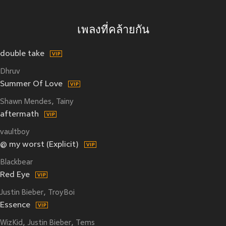
เพลงที่คล้ายกัน
double take
Dhruv
Summer Of Love
Shawn Mendes
Tainy
aftermath
vaultboy
@ my worst (Explicit)
Blackbear
Red Eye
Justin Bieber
TroyBoi
Essence
WizKid
Justin Bieber
Tems