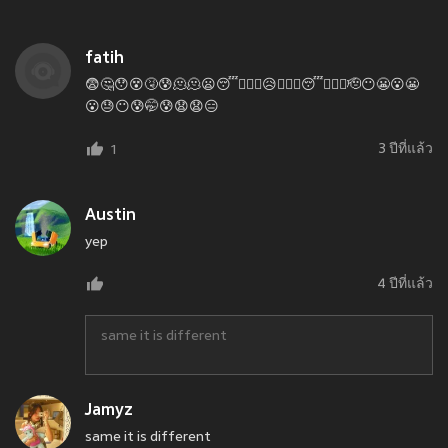
fatih
😨🤔😯😵🤧😰🫠🫠😦😴😵‍💫🤧😥🤭🤥🤤😴😵‍💫🤗🫡😶😬😮😬
😮😓😶😰🤭😰😧😧😑
3 ปีที่แล้ว
1
Austin
yep
4 ปีที่แล้ว
same it is different
Jamyz
same it is different