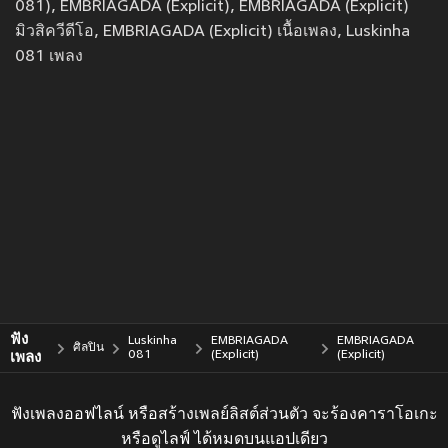
081), EMBRIAGADA (Explicit), EMBRIAGADA (Explicit)
มิวสิควีดีโอ, EMBRIAGADA (Explicit) เนื้อเพลง, Luskinha
081 เพลง
ฟัง
Luskinha
EMBRIAGADA
EMBRIAGADA
ศิลปิน
เพลง
081
(Explicit)
(Explicit)
ฟังเพลงออฟไลน์ หรือสร้างเพลย์ลิสต์ส่วนตัว จะร้องคาราโอเกะ
หรือดูไลฟ์ ได้หมดบนแอปเดียว