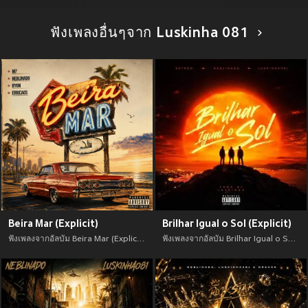
ฟังเพลงอื่นๆจาก Luskinha 081
Beira Mar (Explicit)
Brilhar Igual o Sol (Explicit)
ฟังเพลงจากอัลบัม Beira Mar (Explicit) เพลงใหม่จาก อัพเดทเพลงใหม่ล่าสุดก่อนใคร ตลอดปี 2021
ฟังเพลงจากอัลบัม Brilhar Igual o Sol (Explicit) เพลงใหม่จาก อัพเดทเพลงใหม่ล่าสุดก่อนใคร ตลอดปี 2021