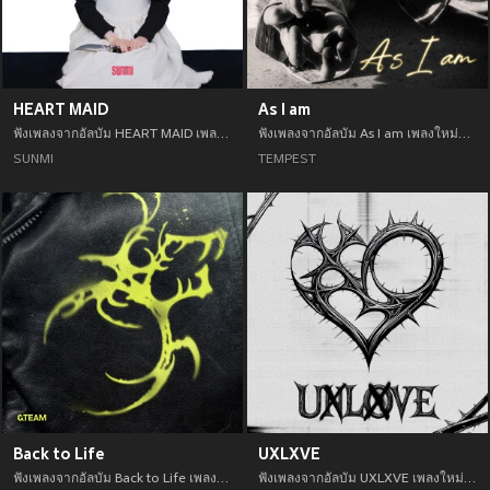
HEART MAID
As I am
ฟังเพลงจากอัลบัม HEART MAID เพลงใหม่จาก SUNMI อัพเดทเพลงใหม่ล่าสุดก่อนใคร ตลอดปี 2021
ฟังเพลงจากอัลบัม As I am เพลงใหม่จาก TEMPEST อัพเดทเพลงใหม่ล่าสุดก่อนใคร ตลอดปี 2021
SUNMI
TEMPEST
Back to Life
UXLXVE
ฟังเพลงจากอัลบัม Back to Life เพลงใหม่จาก &TEAM อัพเดทเพลงใหม่ล่าสุดก่อนใคร ตลอดปี 2021
ฟังเพลงจากอัลบัม UXLXVE เพลงใหม่จาก XLOV อัพเดทเพลงใหม่ล่าสุดก่อนใคร ตลอดปี 2021