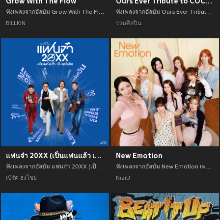
Grow With The Flow
Ours Ever Tribute to COCKTAIL
ฟังเพลงจากอัลบัม Grow With The Flow เพลงใหม่จาก BILLKIN อัพเดทเพลงใหม่ล่าสุดก่อนใคร ตลอดปี 2021
ฟังเพลงจากอัลบัม Ours Ever Tribute to COCKTAIL เพลงใหม่จาก รวมศิลปิน อัพเดทเพลงใหม่ล่าสุดก่อนใคร ตลอดปี 2021
BILLKIN
รวมศิลปิน
แฟนจ๋า 20XX (เป็นแฟนแล้ว เป็นแฟนอีก)
New Emotion
ฟังเพลงจากอัลบัม แฟนจ๋า 20XX (เป็นแฟนแล้ว เป็นแฟนอีก) เพลงใหม่จาก เบิร์ด ธงไชย อัพเดทเพลงใหม่ล่าสุดก่อนใคร ตลอดปี 2021
ฟังเพลงจากอัลบัม New Emotion เพลงใหม่จาก NiziU อัพเดทเพลงใหม่ล่าสุดก่อนใคร ตลอดปี 2021
เบิร์ด ธงไชย
NiziU