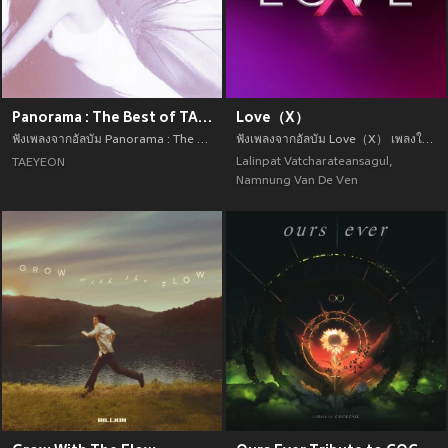
Panorama : The Best of TAEYEON
Love（X）
ฟังเพลงจากอัลบัม Panorama : The Best of TAEYEON เพลงใหม่จาก TAEYEON อัพเดทเพลงใหม่ล่าสุดก่อนใคร ตลอดปี 2021
ฟังเพลงจากอัลบัม Love（X） เพลงใหม่จาก Lalinpat Vatcharateansagul,Namnung Van De Ven อัพเดทเพลงใหม่ล่าสุดก่อนใคร ตลอดปี 2021
Lalinpat Vatcharateansagul
,
TAEYEON
Namnung Van De Ven