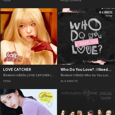
Hyde
Ringo Sheena
LOVE CATCHER
Who Do You Love? : I Need You
ฟังเพลงจากอัลบัม LOVE CATCHER เพลงใหม่จาก YENA อัพเดทเพลงใหม่ล่าสุดก่อนใคร ตลอดปี 2021
ฟังเพลงจากอัลบัม Who Do You Love? : I Need You เพลงใหม่จาก IN A MINUTE อัพเดทเพลงใหม่ล่าสุดก่อนใคร ตลอดปี 2021
YENA
IN A MINUTE