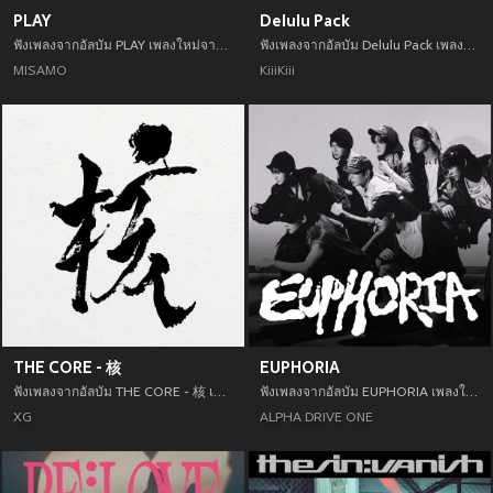
PLAY
Delulu Pack
ฟังเพลงจากอัลบัม PLAY เพลงใหม่จาก MISAMO อัพเดทเพลงใหม่ล่าสุดก่อนใคร ตลอดปี 2021
ฟังเพลงจากอัลบัม Delulu Pack เพลงใหม่จาก KiiiKiii อัพเดทเพลงใหม่ล่าสุดก่อนใคร ตลอดปี 2021
MISAMO
KiiiKiii
THE CORE - 核
EUPHORIA
ฟังเพลงจากอัลบัม THE CORE - 核 เพลงใหม่จาก XG อัพเดทเพลงใหม่ล่าสุดก่อนใคร ตลอดปี 2021
ฟังเพลงจากอัลบัม EUPHORIA เพลงใหม่จาก ALPHA DRIVE ONE อัพเดทเพลงใหม่ล่าสุดก่อนใคร ตลอดปี 2021
XG
ALPHA DRIVE ONE