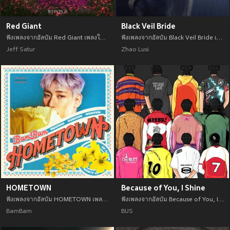
Red Giant
Black Veil Bride
ฟังเพลงจากอัลบัม Red Giant เพลงใหม่จาก Jeff Satur อัพเดทเพลงใหม่ล่าสุดก่อนใคร ตลอดปี 2021
ฟังเพลงจากอัลบัม Black Veil Bride เพลงใหม่จาก Zhao Lusi อัพเดทเพลงใหม่ล่าสุดก่อนใคร ตลอดปี 2021
Jeff Satur
Zhao Lusi
HOMETOWN
Because of You, I Shine
ฟังเพลงจากอัลบัม HOMETOWN เพลงใหม่จาก BamBam อัพเดทเพลงใหม่ล่าสุดก่อนใคร ตลอดปี 2021
ฟังเพลงจากอัลบัม Because of You, I Shine เพลงใหม่จาก BUS อัพเดทเพลงใหม่ล่าสุดก่อนใคร ตลอดปี 2021
BamBam
BUS