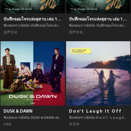
บันทึกจอมโจรแห่งสุสาน เล่ม 1 ตอน ตำหนักหลู่หวังเจ็ดดารา 七星鲁王宫
บันทึกจอมโจรแห่งสุสาน เล่ม 1 ตอน ทรายคลั่งทะเลเดือด 怒海潜沙
ฟังเพลงจากอัลบัม บันทึกจอมโจรแห่งสุสาน เล่ม 1 ตอน ตำหนักหลู่หวังเจ็ดดารา 七星鲁王宫 เพลงใหม่จาก 冠声文化 อัพเดทเพลงใหม่ล่าสุดก่อนใคร ตลอดปี 2021
ฟังเพลงจากอัลบัม บันทึกจอมโจรแห่งสุสาน เล่ม 1 ตอน ทรายคลั่งทะเลเดือด 怒海潜沙 เพลงใหม่จาก 冠声文化 อัพเดทเพลงใหม่ล่าสุดก่อนใคร ตลอดปี 2021
冠声文化
冠声文化
DUSK & DAWN
D o n’ t ‌ ‌ ‌L a u g h ‌ ‌ ‌I t ‌ ‌ ‌O f f
ฟังเพลงจากอัลบัม DUSK & DAWN เพลงใหม่จาก LYKN อัพเดทเพลงใหม่ล่าสุดก่อนใคร ตลอดปี 2021
ฟังเพลงจากอัลบัม D o n’ t ‌ ‌ ‌L a u g h ‌ ‌ ‌I t ‌ ‌ ‌O f f เพลงใหม่จาก 羊文学 อัพเดทเพลงใหม่ล่าสุดก่อนใคร ตลอดปี 2021
LYKN
羊文学