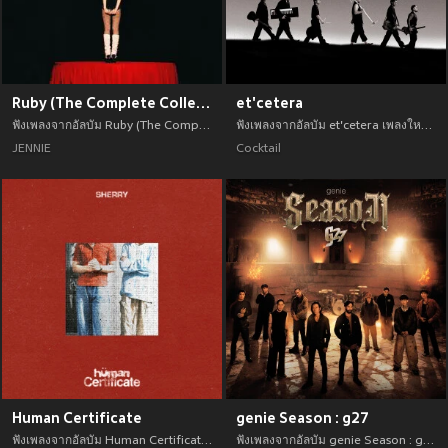
Ruby (The Complete Collection) [Explicit]
et'cetera
ฟังเพลงจากอัลบัม Ruby (The Complete Collection) [Explicit] เพลงใหม่จาก JENNIE อัพเดทเพลงใหม่ล่าสุดก่อนใคร ตลอดปี 2021
ฟังเพลงจากอัลบัม et'cetera เพลงใหม่จาก Cocktail อัพเดทเพลงใหม่ล่าสุดก่อนใคร ตลอดปี 2021
JENNIE
Cocktail
Human Certificate
genie Season : g27
ฟังเพลงจากอัลบัม Human Certificate เพลงใหม่จาก Sherry อัพเดทเพลงใหม่ล่าสุดก่อนใคร ตลอดปี 2021
ฟังเพลงจากอัลบัม genie Season : g27 เพลงใหม่จาก genie Season อัพเดทเพลงใหม่ล่าสุดก่อนใคร ตลอดปี 2021