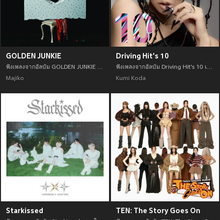
GOLDEN JUNKIE
Driving Hit's 10
ฟังเพลงจากอัลบัม GOLDEN JUNKIE เพลงใหม่จาก Majiko อัพเดทเพลงใหม่ล่าสุดก่อนใคร ตลอดปี 2021
ฟังเพลงจากอัลบัม Driving Hit's 10 เพลงใหม่จาก Kumi Koda อัพเดทเพลงใหม่ล่าสุดก่อนใคร ตลอดปี 2021
Majiko
Kumi Koda
Starkissed
TEN: The Story Goes On