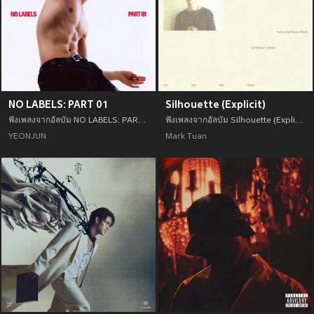
NO LABELS: PART 01
Silhouette (Explicit)
ฟังเพลงจากอัลบัม NO LABELS: PART 01 เพลงใหม่จาก YEONJUN อัพเดทเพลงใหม่ล่าสุดก่อนใคร ตลอดปี 2021
ฟังเพลงจากอัลบัม Silhouette (Explicit) เพลงใหม่จาก Mark Tuan อัพเดทเพลงใหม่ล่าสุดก่อนใคร ตลอดปี 2021
YEONJUN
Mark Tuan