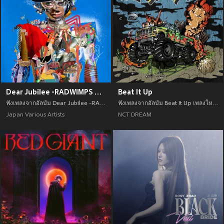
Dear Jubilee -RADWIMPS TRIBUTE-
Beat It Up
ฟังเพลงจากอัลบัม Dear Jubilee -RADWIMPS TRIBUTE- เพลงใหม่จาก Japan Various Artists อัพเดทเพลงใหม่ล่าสุดก่อนใคร ตลอดปี 2021
ฟังเพลงจากอัลบัม Beat It Up เพลงใหม่จาก NCT DREAM อัพเดทเพลงใหม่ล่าสุดก่อนใคร ตลอดปี 2021
Japan Various Artists
NCT DREAM