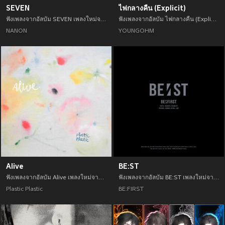
SEVEN
ไฟกลางคืน (Explicit)
ฟังเพลงจากอัลบัม SEVEN เพลงใหม่จาก NANON อัพเดทเพลงใหม่ล่าสุดก่อนใคร ตลอดปี 2021
ฟังเพลงจากอัลบัม ไฟกลางคืน (Explicit) เพลงใหม่จาก YOUNGOHM อัพเดทเพลงใหม่ล่าสุดก่อนใคร ตลอดปี 2021
NANON
YOUNGOHM
Alive
BE:ST
ฟังเพลงจากอัลบัม Alive เพลงใหม่จาก Plastic Plastic อัพเดทเพลงใหม่ล่าสุดก่อนใคร ตลอดปี 2021
ฟังเพลงจากอัลบัม BE:ST เพลงใหม่จาก BE:FIRST อัพเดทเพลงใหม่ล่าสุดก่อนใคร ตลอดปี 2021
Plastic Plastic
BE:FIRST