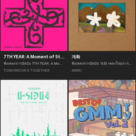
7TH YEAR: A Moment of Stillness in the Thorns
개화
ฟังเพลงจากอัลบัม 7TH YEAR: A Moment of Stillness in the Thorns เพลงใหม่จาก TOMORROW X TOGETHER อัพเดทเพลงใหม่ล่าสุดก่อนใคร ตลอดปี 2021
ฟังเพลงจากอัลบัม 개화 เพลงใหม่จาก AKMU อัพเดทเพลงใหม่ล่าสุดก่อนใคร ตลอดปี 2021
TOMORROW X TOGETHER
AKMU