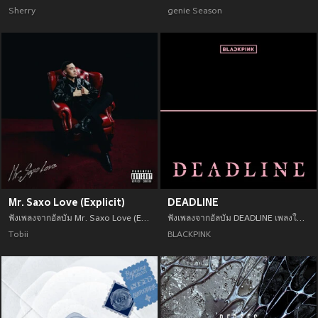
Sherry
genie Season
Mr. Saxo Love (Explicit)
DEADLINE
ฟังเพลงจากอัลบัม Mr. Saxo Love (Explicit) เพลงใหม่จาก Tobii อัพเดทเพลงใหม่ล่าสุดก่อนใคร ตลอดปี 2021
ฟังเพลงจากอัลบัม DEADLINE เพลงใหม่จาก BLACKPINK อัพเดทเพลงใหม่ล่าสุดก่อนใคร ตลอดปี 2021
Tobii
BLACKPINK