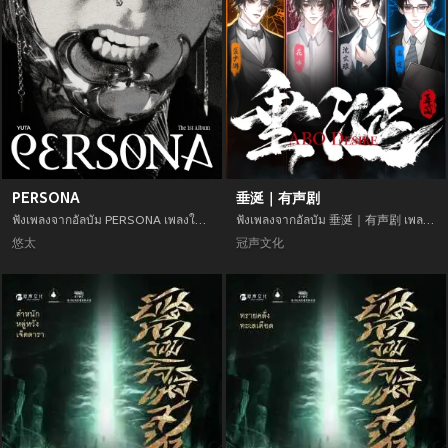
PERSONA
垂涎｜有声剧
ฟังเพลงจากอัลบัม PERSONA เพลงใหม่จาก 悠太 อัพเดทเพลงใหม่ล่าสุดก่อนใคร ตลอดปี 2021
ฟังเพลงจากอัลบัม 垂涎｜有声剧 เพลงใหม่จาก 冠声文化 อัพเดทเพลงใหม่ล่าสุดก่อนใคร ตลอดปี 2021
悠太
冠声文化