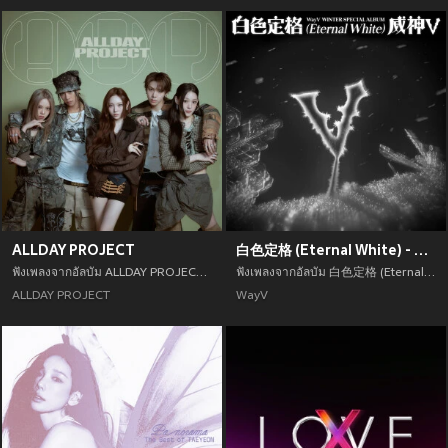
ALLDAY PROJECT
白色定格 (Eternal White) - Winter Special Album
ฟังเพลงจากอัลบัม ALLDAY PROJECT เพลงใหม่จาก ALLDAY PROJECT อัพเดทเพลงใหม่ล่าสุดก่อนใคร ตลอดปี 2021
ฟังเพลงจากอัลบัม 白色定格 (Eternal White) - Winter Special Album เพลงใหม่จาก WayV อัพเดทเพลงใหม่ล่าสุดก่อนใคร ตลอดปี 2021
ALLDAY PROJECT
WayV