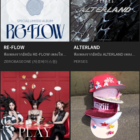
RE-FLOW
ALTERLAND
ฟังเพลงจากอัลบัม RE-FLOW เพลงใหม่จาก ZEROBASEONE (제로베이스원) อัพเดทเพลงใหม่ล่าสุดก่อนใคร ตลอดปี 2021
ฟังเพลงจากอัลบัม ALTERLAND เพลงใหม่จาก PERSES อัพเดทเพลงใหม่ล่าสุดก่อนใคร ตลอดปี 2021
ZEROBASEONE (제로베이스원)
PERSES