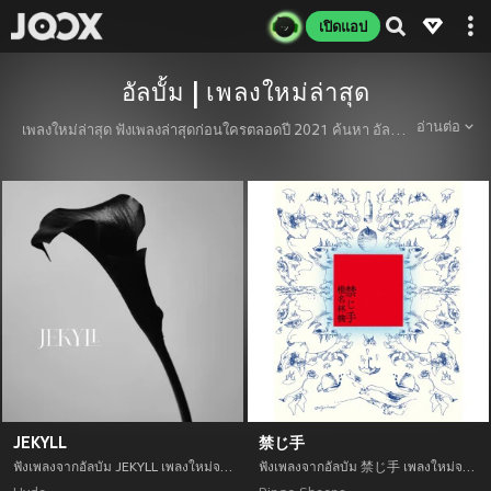
เปิดแอป
อัลบั้ม | เพลงใหม่ล่าสุด
อ่านต่อ
เพลงใหม่ล่าสุด ฟังเพลงล่าสุดก่อนใครตลอดปี 2021 ค้นหา อัลบั้ม, เพลงใหม่ล่าสุด จากศิลปินชั้นนำทั้ง ไทย และต่างประเทศ อัพเดททุกวัน ที่ JOOX เท่านั้น
JEKYLL
禁じ手
ฟังเพลงจากอัลบัม JEKYLL เพลงใหม่จาก Hyde อัพเดทเพลงใหม่ล่าสุดก่อนใคร ตลอดปี 2021
ฟังเพลงจากอัลบัม 禁じ手 เพลงใหม่จาก Ringo Sheena อัพเดทเพลงใหม่ล่าสุดก่อนใคร ตลอดปี 2021