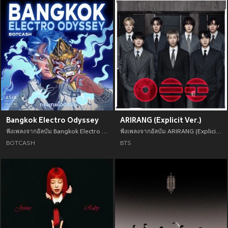
Bangkok Electro Odyssey
ARIRANG (Explicit Ver.)
ฟังเพลงจากอัลบัม Bangkok Electro Odyssey เพลงใหม่จาก BOTCASH อัพเดทเพลงใหม่ล่าสุดก่อนใคร ตลอดปี 2021
ฟังเพลงจากอัลบัม ARIRANG (Explicit Ver.) เพลงใหม่จาก BTS อัพเดทเพลงใหม่ล่าสุดก่อนใคร ตลอดปี 2021
BOTCASH
BTS