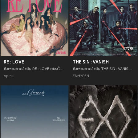
RE : LOVE
THE SIN : VANISH
ฟังเพลงจากอัลบัม RE : LOVE เพลงใหม่จาก Apink อัพเดทเพลงใหม่ล่าสุดก่อนใคร ตลอดปี 2021
ฟังเพลงจากอัลบัม THE SIN : VANISH เพลงใหม่จาก ENHYPEN อัพเดทเพลงใหม่ล่าสุดก่อนใคร ตลอดปี 2021
Apink
ENHYPEN