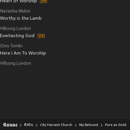
Heart of Worship
Natashia Midori
Worthy is the Lamb
Hillsong London
Everlasting God
Chris Tomlin
Here I Am To Worship
Hillsong London
ฟังเพลง
ศิลปิน
City Harvest Church
My Beloved
Pure as Gold