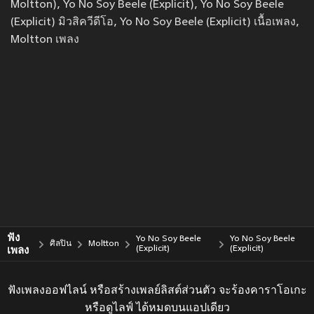
Moltton), Yo No Soy Beele (Explicit), Yo No Soy Beele
(Explicit) มิวสิควีดีโอ, Yo No Soy Beele (Explicit) เนื้อเพลง,
Moltton เพลง
ฟัง
Yo No Soy Beele
Yo No Soy Beele
ศิลปิน
Moltton
เพลง
(Explicit)
(Explicit)
ฟังเพลงออฟไลน์ หรือสร้างเพลย์ลิสต์ส่วนตัว จะร้องคาราโอเกะ
หรือดูไลฟ์ ได้หมดบนแอปเดียว