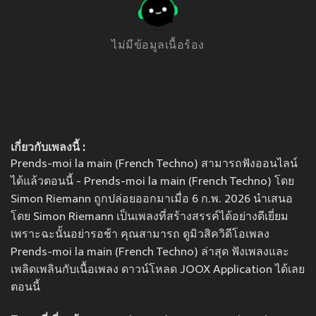
ไม่มีข้อมูลเนื้อร้อง
เกี่ยวกับเพลงนี้ :
Prends-moi la main (French Techno) สามารถฟังออนไลน์
ได้แล้วตอนนี้ - Prends-moi la main (French Techno) โดย
Simon Riemann ถูกปล่อยออกมาเมื่อ 6 ก.พ. 2026 นำเสนอ
โดย Simon Riemann เป็นเพลงที่สร้างสรรค์ได้อย่างดีเยี่ยม
เพราะฉะนั้นอย่ารอช้า คุณสามารถ ดูมิวสิควิดีโอเพลง
Prends-moi la main (French Techno) ล่าสุด ฟังเพลงและ
เพลิดเพลินกับเนื้อเพลง ดาวน์โหลด JOOX Application ได้เลย
ตอนนี้