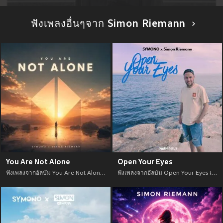
ฟังเพลงอื่นๆจาก Simon Riemann
You Are Not Alone
Open Your Eyes
ฟังเพลงจากอัลบัม You Are Not Alone เพลงใหม่จาก อัพเดทเพลงใหม่ล่าสุดก่อนใคร ตลอดปี 2021
ฟังเพลงจากอัลบัม Open Your Eyes เพลงใหม่จาก อัพเดทเพลงใหม่ล่าสุดก่อนใคร ตลอดปี 2021