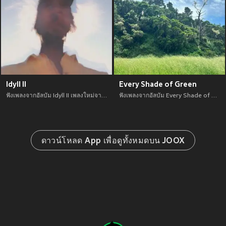
Idyll II
Every Shade of Green
ฟังเพลงจากอัลบัม Idyll II เพลงใหม่จาก อัพเดทเพลงใหม่ล่าสุดก่อนใคร ตลอดปี 2021
ฟังเพลงจากอัลบัม Every Shade of Green เพลงใหม่จาก อัพเดทเพลงใหม่ล่าสุดก่อนใคร ตลอดปี 2021
ดาวน์โหลด App เพื่อดูทั้งหมดบน JOOX