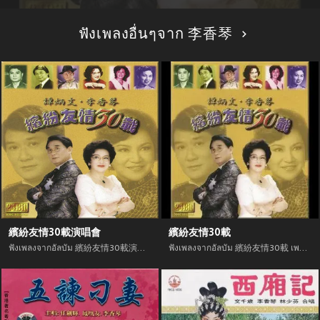
ฟังเพลงอื่นๆจาก 李香琴
繽紛友情30載演唱會
繽紛友情30載
ฟังเพลงจากอัลบัม 繽紛友情30載演唱會 เพลงใหม่จาก อัพเดทเพลงใหม่ล่าสุดก่อนใคร ตลอดปี 2021
ฟังเพลงจากอัลบัม 繽紛友情30載 เพลงใหม่จาก อัพเดทเพลงใหม่ล่าสุดก่อนใคร ตลอดปี 2021