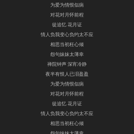
为爱为情恨似病
对花对月怀前程
徒追忆 花月证
情人负我变心负约太不应
相思当初枉心倾
怨句妹妹太薄幸
禅院钟声 深宵冷静
夜半有恨人已泪盈盈
为爱为情恨似病
对花对月怀前程
徒追忆 花月证
情人负我变心负约太不应
相思当初枉心倾
怨句妹妹太薄幸