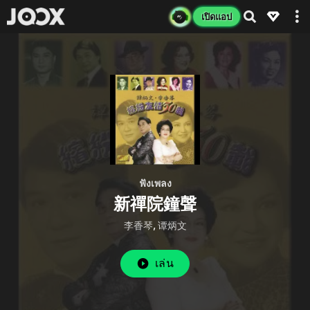
เปิดแอป
ฟังเพลง
新禪院鐘聲
李香琴
,
谭炳文
เล่น