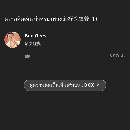
ความคิดเห็น สำหรับ เพลง 新禪院鐘聲 (1)
Bee Gees
炳文經典
3 ปีที่แล้ว
ดูความคิดเห็นเพิ่มเติมบน JOOX