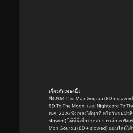
เกี่ยวกับเพลงนี้ :
ฟังเพลง T'es Mon Gourou (8D + slowe
8D To The Moon, และ Nightcore To The 
พ.ค. 2026 ฟังเพลงได้ทุกที่ หรือรับชมมิ
slowed) ได้ที่นี่เพื่อประสบการณ์การฟังเ
Mon Gourou (8D + slowed) ออนไลน์ได้ท