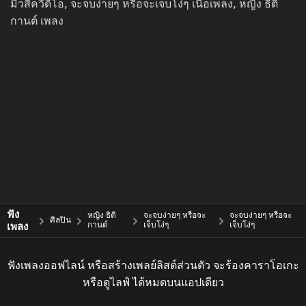
มิวสิควีดีโอ, จะจบง่ายๆ หรือจะเจ็บโง่ๆ เนื้อเพลง, หญิง ธิติ
กานต์ เพลง
ฟัง
หญิง ธิติ
จะจบง่ายๆ หรือจะ
จะจบง่ายๆ หรือจะ
ศิลปิน
เพลง
กานต์
เจ็บโง่ๆ
เจ็บโง่ๆ
ฟังเพลงออฟไลน์ หรือสร้างเพลย์ลิสต์ส่วนตัว จะร้องคาราโอเกะ
หรือดูไลฟ์ ได้หมดบนแอปเดียว