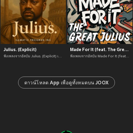
Julius. (Explicit)
Made For It (feat. The Great Julius) [Explicit]
ฟังเพลงจากอัลบัม Julius. (Explicit) เพลงใหม่จาก อัพเดทเพลงใหม่ล่าสุดก่อนใคร ตลอดปี 2021
ฟังเพลงจากอัลบัม Made For It (feat. The Great Julius) [Explicit] เพลงใหม่จาก อัพเดทเพลงใหม่ล่าสุดก่อนใคร ตลอดปี 2021
ดาวน์โหลด App เพื่อดูทั้งหมดบน JOOX