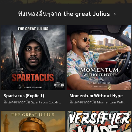
ฟังเพลงอื่นๆจาก the great Julius
Spartacus (Explicit)
Momentum Without Hype
ฟังเพลงจากอัลบัม Spartacus (Explicit) เพลงใหม่จาก อัพเดทเพลงใหม่ล่าสุดก่อนใคร ตลอดปี 2021
ฟังเพลงจากอัลบัม Momentum Without Hype เพลงใหม่จาก อัพเดทเพลงใหม่ล่าสุดก่อนใคร ตลอดปี 2021