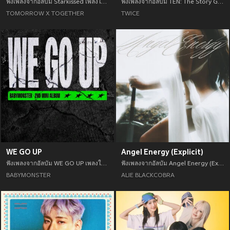
ฟังเพลงจากอัลบัม Starkissed เพลงใหม่จาก TOMORROW X TOGETHER อัพเดทเพลงใหม่ล่าสุดก่อนใคร ตลอดปี 2021
ฟังเพลงจากอัลบัม TEN: The Story Goes On เพลงใหม่จาก TWICE อัพเดทเพลงใหม่ล่าสุดก่อนใคร ตลอดปี 2021
TOMORROW X TOGETHER
TWICE
WE GO UP
Angel Energy (Explicit)
ฟังเพลงจากอัลบัม WE GO UP เพลงใหม่จาก BABYMONSTER อัพเดทเพลงใหม่ล่าสุดก่อนใคร ตลอดปี 2021
ฟังเพลงจากอัลบัม Angel Energy (Explicit) เพลงใหม่จาก ALIE BLACKCOBRA อัพเดทเพลงใหม่ล่าสุดก่อนใคร ตลอดปี 2021
BABYMONSTER
ALIE BLACKCOBRA