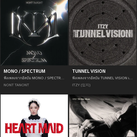
MONO / SPECTRUM
TUNNEL VISION
ฟังเพลงจากอัลบัม MONO / SPECTRUM เพลงใหม่จาก NONT TANONT อัพเดทเพลงใหม่ล่าสุดก่อนใคร ตลอดปี 2021
ฟังเพลงจากอัลบัม TUNNEL VISION เพลงใหม่จาก ITZY (있지) อัพเดทเพลงใหม่ล่าสุดก่อนใคร ตลอดปี 2021
NONT TANONT
ITZY (있지)