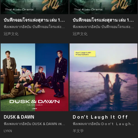
บันทึกจอมโจรแห่งสุสาน เล่ม 1 ตอน ตำหนักหลู่หวังเจ็ดดารา 七星鲁王宫
บันทึกจอมโจรแห่งสุสาน เล่ม 1 ตอน ทรายคลั่งทะเลเดือด 怒海潜沙
ฟังเพลงจากอัลบัม บันทึกจอมโจรแห่งสุสาน เล่ม 1 ตอน ตำหนักหลู่หวังเจ็ดดารา 七星鲁王宫 เพลงใหม่จาก 冠声文化 อัพเดทเพลงใหม่ล่าสุดก่อนใคร ตลอดปี 2021
ฟังเพลงจากอัลบัม บันทึกจอมโจรแห่งสุสาน เล่ม 1 ตอน ทรายคลั่งทะเลเดือด 怒海潜沙 เพลงใหม่จาก 冠声文化 อัพเดทเพลงใหม่ล่าสุดก่อนใคร ตลอดปี 2021
冠声文化
冠声文化
DUSK & DAWN
D o n’ t ‌ ‌ ‌L a u g h ‌ ‌ ‌I t ‌ ‌ ‌O f f
ฟังเพลงจากอัลบัม DUSK & DAWN เพลงใหม่จาก LYKN อัพเดทเพลงใหม่ล่าสุดก่อนใคร ตลอดปี 2021
ฟังเพลงจากอัลบัม D o n’ t ‌ ‌ ‌L a u g h ‌ ‌ ‌I t ‌ ‌ ‌O f f เพลงใหม่จาก 羊文学 อัพเดทเพลงใหม่ล่าสุดก่อนใคร ตลอดปี 2021
LYKN
羊文学