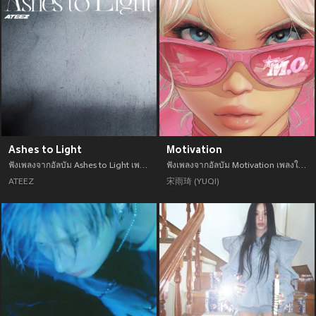
Ashes to Light
Motivation
ฟังเพลงจากอัลบัม Ashes to Light เพลงใหม่จาก ATEEZ อัพเดทเพลงใหม่ล่าสุดก่อนใคร ตลอดปี 2021
ฟังเพลงจากอัลบัม Motivation เพลงใหม่จาก 宋雨琦 (YUQI) อัพเดทเพลงใหม่ล่าสุดก่อนใคร ตลอดปี 2021
ATEEZ
宋雨琦 (YUQI)