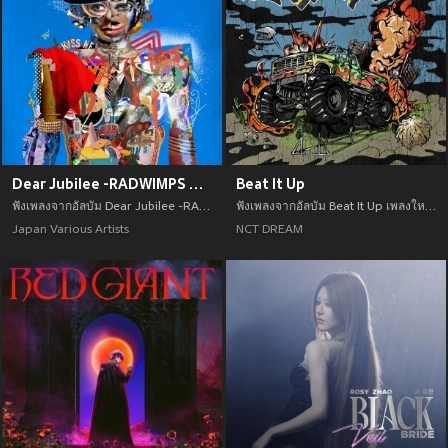
Dear Jubilee -RADWIMPS TRIBUTE-
Beat It Up
ฟังเพลงจากอัลบัม Dear Jubilee -RADWIMPS TRIBUTE- เพลงใหม่จาก Japan Various Artists อัพเดทเพลงใหม่ล่าสุดก่อนใคร ตลอดปี 2021
ฟังเพลงจากอัลบัม Beat It Up เพลงใหม่จาก NCT DREAM อัพเดทเพลงใหม่ล่าสุดก่อนใคร ตลอดปี 2021
Japan Various Artists
NCT DREAM