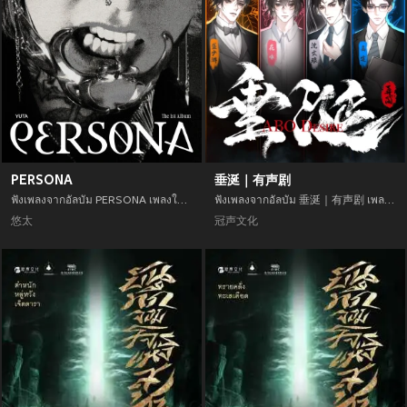
PERSONA
垂涎｜有声剧
ฟังเพลงจากอัลบัม PERSONA เพลงใหม่จาก 悠太 อัพเดทเพลงใหม่ล่าสุดก่อนใคร ตลอดปี 2021
ฟังเพลงจากอัลบัม 垂涎｜有声剧 เพลงใหม่จาก 冠声文化 อัพเดทเพลงใหม่ล่าสุดก่อนใคร ตลอดปี 2021
悠太
冠声文化