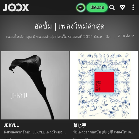
เปิดแอป
อัลบั้ม | เพลงใหม่ล่าสุด
อ่านต่อ
เพลงใหม่ล่าสุด ฟังเพลงล่าสุดก่อนใครตลอดปี 2021 ค้นหา อัลบั้ม, เพลงใหม่ล่าสุด จากศิลปินชั้นนำทั้ง ไทย และต่างประเทศ อัพเดททุกวัน ที่ JOOX เท่านั้น
JEKYLL
禁じ手
ฟังเพลงจากอัลบัม JEKYLL เพลงใหม่จาก Hyde อัพเดทเพลงใหม่ล่าสุดก่อนใคร ตลอดปี 2021
ฟังเพลงจากอัลบัม 禁じ手 เพลงใหม่จาก Ringo Sheena อัพเดทเพลงใหม่ล่าสุดก่อนใคร ตลอดปี 2021