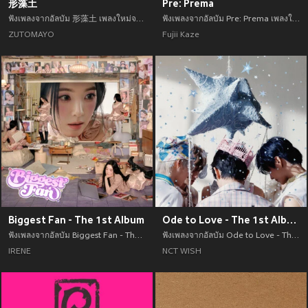
形藻土
Pre: Prema
ฟังเพลงจากอัลบัม 形藻土 เพลงใหม่จาก ZUTOMAYO อัพเดทเพลงใหม่ล่าสุดก่อนใคร ตลอดปี 2021
ฟังเพลงจากอัลบัม Pre: Prema เพลงใหม่จาก Fujii Kaze อัพเดทเพลงใหม่ล่าสุดก่อนใคร ตลอดปี 2021
ZUTOMAYO
Fujii Kaze
Biggest Fan - The 1st Album
Ode to Love - The 1st Album
ฟังเพลงจากอัลบัม Biggest Fan - The 1st Album เพลงใหม่จาก IRENE อัพเดทเพลงใหม่ล่าสุดก่อนใคร ตลอดปี 2021
ฟังเพลงจากอัลบัม Ode to Love - The 1st Album เพลงใหม่จาก NCT WISH อัพเดทเพลงใหม่ล่าสุดก่อนใคร ตลอดปี 2021
IRENE
NCT WISH