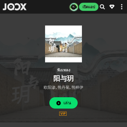
เปิดแอป
ฟังเพลง
阳与玥
欧阳渗
,
熊丹菊
,
熊梓伊
เล่น