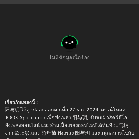
ไม่มีข้อมูลเนื้อร้อง
เกี่ยวกับเพลงนี้ :
阳与玥 ได้ถูกปล่อยออกมาเมื่อ 27 ธ.ค. 2024. ดาวน์โหลด
JOOX Application เพื่อฟังเพลง 阳与玥, รับชมมิวสิควิดีโอ,
ฟังเพลงออนไลน์ และอ่านเนื้อเพลงออนไลน์ได้ทันที 阳与玥
จาก 欧阳渗,และ 熊丹菊 ฟังเพลง 阳与玥 และสนุกสนานไปกับ