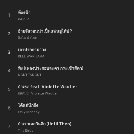
ท้องฟ้า
1
PAPER
อ้ายจัสวอนน่าเป็นแฟนยูได้บ่ ?
2
สิงโต นำโชค
เอาปากกามาวง
3
BELL WARISARA
พิง (เพลงประกอบละคร กระเช้าสีดา)
4
NONT TANONT
ถ้าเธอ feat. Violette Wautier
5
แสตมป์
Violette Wautier
ได้แต่นึกถึง
6
Only Monday
ถ้าเราเจอกันอีก (Until Then)
7
Tilly Birds