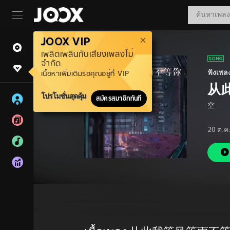
JOOX VIP
เพลิดเพลินกับเสียงเพลงไม่
จำกัด
ฟังเพล
เนื้อหาเพิ่มเติมรอคุณอยู่ที่ VIP
从
โปรโมชั่นสุดคุ้ม
สมัครสมาชิกทันที
空
20 ต.ค