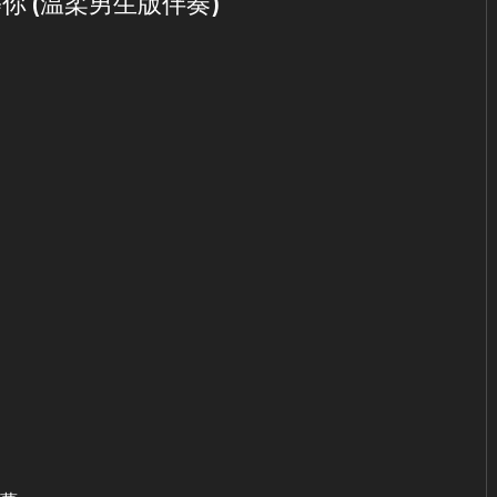
不等你 (温柔男生版伴奏)