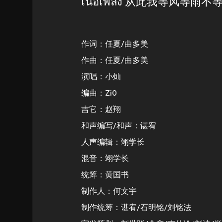
เนื้อเพลง 从此我等风等雨
作词：任夏/曲多美
作曲：任夏/曲多美
演唱：小灿
编曲：Zi0
吉它：赵翔
和声编写/和声：谌宥
人声编辑：翊学长
混音：翊学长
统筹：黄国书
制作人：何文宇
制作统筹：谌宥/石明铭/刘铭法