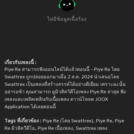
ไม่มีข้อมูลเนื้อร้อง
เกี่ยวกับเพลงนี้ :
Piye Re สามารถฟังออนไลน์ได้แล้วตอนนี้ - Piye Re โดย
Swattrex ถูกปล่อยออกมาเมื่อ 2 ส.ค. 2024 นำเสนอโดย
Swattrex เป็นเพลงที่สร้างสรรค์ได้อย่างดีเยี่ยม เพราะฉะนั้น
อย่ารอช้า คุณสามารถ ดูมิวสิควิดีโอเพลง Piye Re ล่าสุด ฟัง
เพลงและเพลิดเพลินกับเนื้อเพลง ดาวน์โหลด JOOX
Application ได้เลยตอนนี้
Tags ที่เกี่ยวข้อง :
Piye Re (โดย Swattrex), Piye Re, Piye
Re มิวสิควีดีโอ, Piye Re เนื้อเพลง, Swattrex เพลง