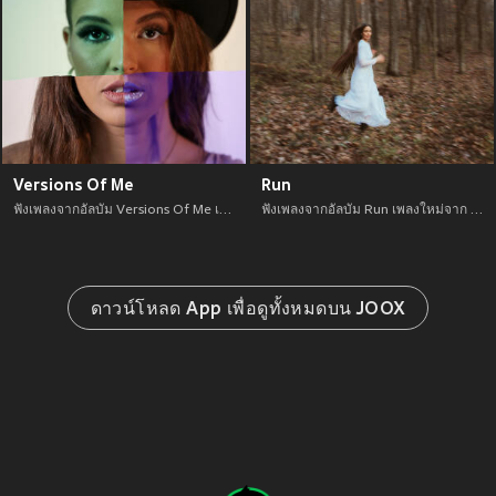
Versions Of Me
Run
ฟังเพลงจากอัลบัม Versions Of Me เพลงใหม่จาก อัพเดทเพลงใหม่ล่าสุดก่อนใคร ตลอดปี 2021
ฟังเพลงจากอัลบัม Run เพลงใหม่จาก อัพเดทเพลงใหม่ล่าสุดก่อนใคร ตลอดปี 2021
ดาวน์โหลด App เพื่อดูทั้งหมดบน JOOX