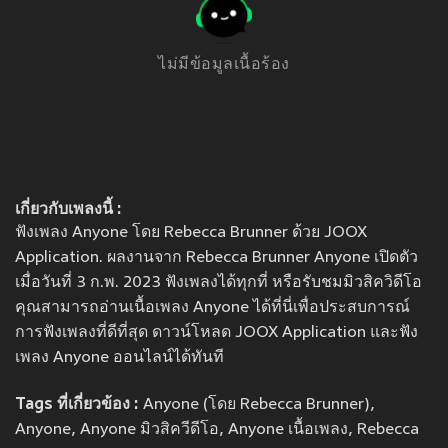
ไม่มีข้อมูลเนื้อร้อง
เกี่ยวกับเพลงนี้ :
ฟังเพลง Anyone โดย Rebecca Brunner ด้วย JOOX
Application. ผลงานจาก Rebecca Brunner Anyone เปิดตัว
เมื่อวันที่ 3 ก.พ. 2023 ฟังเพลงได้ทุกที่ หรือรับชมมิวสิควิดีโอ
คุณสามารถอ่านเนื้อเพลง Anyone ได้ที่นี่เพื่อประสบการณ์
การฟังเพลงที่ดีที่สุด ดาวน์โหลด JOOX Application และฟัง
เพลง Anyone ออนไลน์ได้ทันที
Tags ที่เกี่ยวข้อง :
Anyone (โดย Rebecca Brunner),
Anyone, Anyone มิวสิควีดีโอ, Anyone เนื้อเพลง, Rebecca