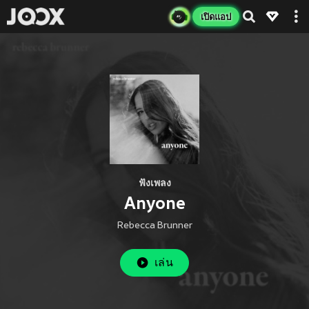
เปิดแอป
ฟังเพลง
Anyone
Rebecca Brunner
เล่น