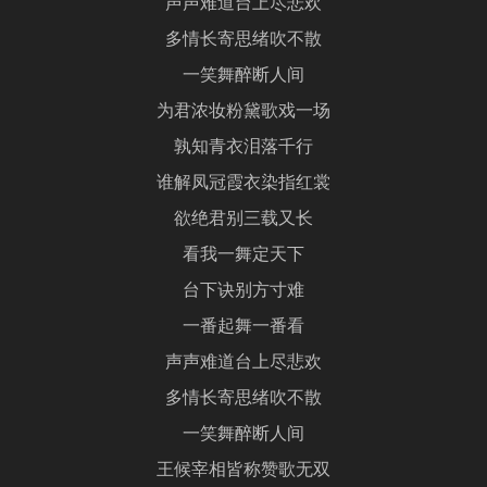
声声难道台上尽悲欢
多情长寄思绪吹不散
一笑舞醉断人间
为君浓妆粉黛歌戏一场
孰知青衣泪落千行
谁解凤冠霞衣染指红裳
欲绝君别三载又长
看我一舞定天下
台下诀别方寸难
一番起舞一番看
声声难道台上尽悲欢
多情长寄思绪吹不散
一笑舞醉断人间
王候宰相皆称赞歌无双