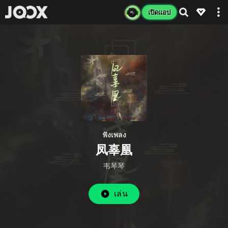
เปิดแอป
ฟังเพลง
凤辜凰
韦琴琴
เล่น