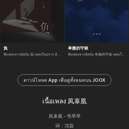
負
卑微的守候
ฟังเพลงจากอัลบัม 負 เพลงใหม่จาก อัพเดทเพลงใหม่ล่าสุดก่อนใคร ตลอดปี 2021
ฟังเพลงจากอัลบัม 卑微的守候 เพลงใหม่จาก อัพเดทเพลงใหม่ล่าสุดก่อนใคร ตลอดปี 2021
ดาวน์โหลด App เพื่อดูทั้งหมดบน JOOX
เนื้อเพลง 凤辜凰
凤辜凰 - 韦琴琴
词：沈焱