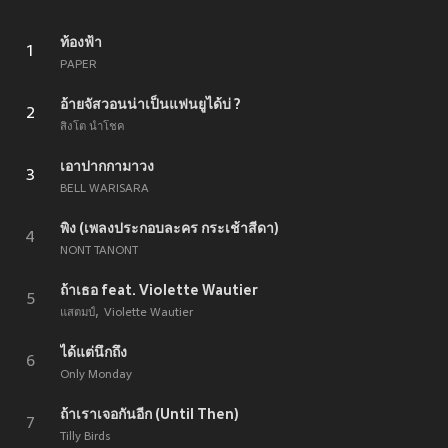
ท้องฟ้า
1
PAPER
อ้ายจัสวอนน่าเป็นแฟนยูได้บ่ ?
2
สิงโต นำโชค
เอาปากกามาวง
3
BELL WARISARA
พิง (เพลงประกอบละคร กระเช้าสีดา)
4
NONT TANONT
ถ้าเธอ feat. Violette Wautier
5
แสตมป์
Violette Wautier
ได้แต่นึกถึง
6
Only Monday
ถ้าเราเจอกันอีก (Until Then)
7
Tilly Birds