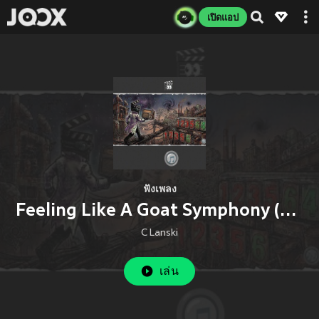
เปิดแอป
ฟังเพลง
Feeling Like A Goat Symphony (Remix)
C Lanski
เล่น