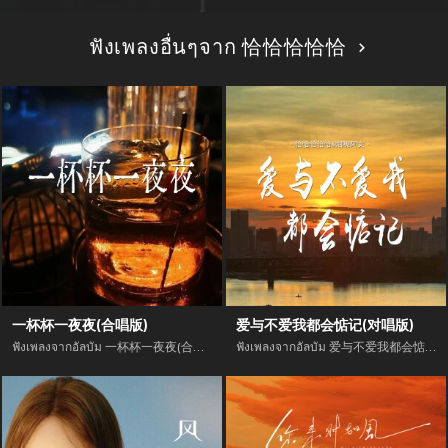
ฟังเพลงอื่นๆจาก 恰恰恰恰恰
一杯杯一夜夜(合唱版)
爱与不爱我都会惦记(对唱版)
ฟังเพลงจากอัลบัม 一杯杯一夜夜(合唱版) เพลงใหม่จาก อัพเดทเพลงใหม่ล่าสุดก่อนใคร ตลอดปี 2021
ฟังเพลงจากอัลบัม 爱与不爱我都会惦记(对唱版) เพลงใหม่จาก อัพเดทเพลงใหม่ล่าสุดก่อนใคร ตลอดปี 2021