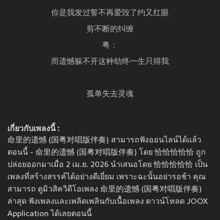
你是我发过誓不再爱毁了约又红眼
剪不断的纠缠
粤：
而遗憾躲不开这种劫终一生只得我
孤单失去灵魂
เกี่ยวกับเพลงนี้ :
命里的遗憾 (国粤对唱版伴奏) สามารถฟังออนไลน์ได้แล้ว
ตอนนี้ - 命里的遗憾 (国粤对唱版伴奏) โดย 恰恰恰恰恰 ถูก
ปล่อยออกมาเมื่อ 2 เม.ย. 2026 นำเสนอโดย 恰恰恰恰恰 เป็น
เพลงที่สร้างสรรค์ได้อย่างดีเยี่ยม เพราะฉะนั้นอย่ารอช้า คุณ
สามารถ ดูมิวสิควิดีโอเพลง 命里的遗憾 (国粤对唱版伴奏)
ล่าสุด ฟังเพลงและเพลิดเพลินกับเนื้อเพลง ดาวน์โหลด JOOX
Application ได้เลยตอนนี้