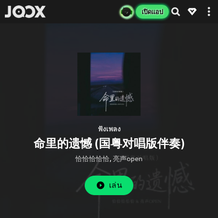
เปิดแอป
ฟังเพลง
命里的遗憾 (国粤对唱版伴奏)
恰恰恰恰恰
,
亮声open
เล่น