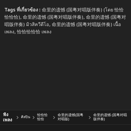
Tags ที่เกี่ยวข้อง :
命里的遗憾 (国粤对唱版伴奏) (โดย 恰恰
恰恰恰), 命里的遗憾 (国粤对唱版伴奏), 命里的遗憾 (国粤对
唱版伴奏) มิวสิควีดีโอ, 命里的遗憾 (国粤对唱版伴奏) เนื้อ
เพลง, 恰恰恰恰恰 เพลง
ฟัง
恰恰恰
命里的遗憾(国粤
命里的遗憾 (国粤对唱
ศิลปิน
เพลง
恰恰
对唱版)
版伴奏)