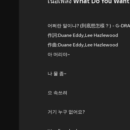
เนื้อเพลง What Do You Want
어쩌란 말이냐? (到底想怎樣？) - G-DRA
作詞:Duane Eddy,Lee Hazlewood
作曲:Duane Eddy,Lee Hazlewood
아 머리야~
나 물 좀~
으 속쓰려
거기 누구 없어요?