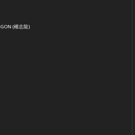
GON (權志龍)