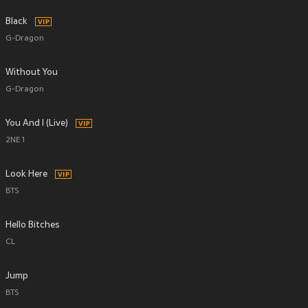
Black
G-Dragon
Without You
G-Dragon
You And I (Live)
2NE1
Look Here
BTS
Hello Bitches
CL
Jump
BTS