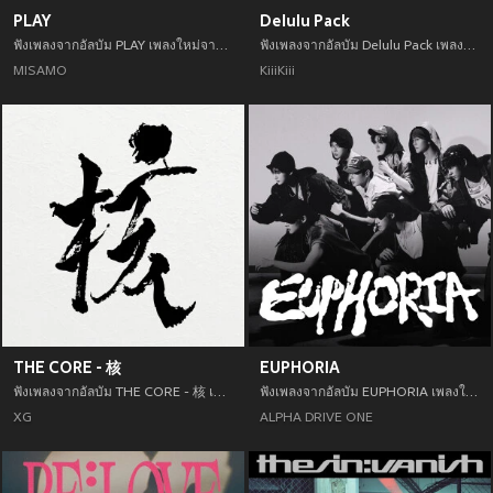
PLAY
Delulu Pack
ฟังเพลงจากอัลบัม PLAY เพลงใหม่จาก MISAMO อัพเดทเพลงใหม่ล่าสุดก่อนใคร ตลอดปี 2021
ฟังเพลงจากอัลบัม Delulu Pack เพลงใหม่จาก KiiiKiii อัพเดทเพลงใหม่ล่าสุดก่อนใคร ตลอดปี 2021
MISAMO
KiiiKiii
THE CORE - 核
EUPHORIA
ฟังเพลงจากอัลบัม THE CORE - 核 เพลงใหม่จาก XG อัพเดทเพลงใหม่ล่าสุดก่อนใคร ตลอดปี 2021
ฟังเพลงจากอัลบัม EUPHORIA เพลงใหม่จาก ALPHA DRIVE ONE อัพเดทเพลงใหม่ล่าสุดก่อนใคร ตลอดปี 2021
XG
ALPHA DRIVE ONE