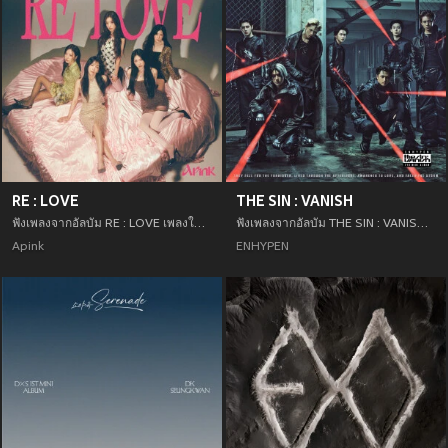
RE : LOVE
THE SIN : VANISH
ฟังเพลงจากอัลบัม RE : LOVE เพลงใหม่จาก Apink อัพเดทเพลงใหม่ล่าสุดก่อนใคร ตลอดปี 2021
ฟังเพลงจากอัลบัม THE SIN : VANISH เพลงใหม่จาก ENHYPEN อัพเดทเพลงใหม่ล่าสุดก่อนใคร ตลอดปี 2021
Apink
ENHYPEN