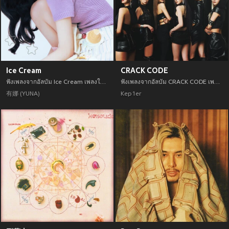
Ice Cream
CRACK CODE
ฟังเพลงจากอัลบัม Ice Cream เพลงใหม่จาก 有娜 (YUNA) อัพเดทเพลงใหม่ล่าสุดก่อนใคร ตลอดปี 2021
ฟังเพลงจากอัลบัม CRACK CODE เพลงใหม่จาก Kep1er อัพเดทเพลงใหม่ล่าสุดก่อนใคร ตลอดปี 2021
有娜 (YUNA)
Kep1er