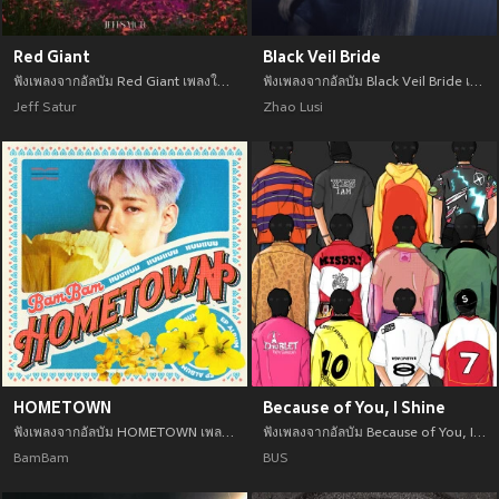
Red Giant
Black Veil Bride
ฟังเพลงจากอัลบัม Red Giant เพลงใหม่จาก Jeff Satur อัพเดทเพลงใหม่ล่าสุดก่อนใคร ตลอดปี 2021
ฟังเพลงจากอัลบัม Black Veil Bride เพลงใหม่จาก Zhao Lusi อัพเดทเพลงใหม่ล่าสุดก่อนใคร ตลอดปี 2021
Jeff Satur
Zhao Lusi
HOMETOWN
Because of You, I Shine
ฟังเพลงจากอัลบัม HOMETOWN เพลงใหม่จาก BamBam อัพเดทเพลงใหม่ล่าสุดก่อนใคร ตลอดปี 2021
ฟังเพลงจากอัลบัม Because of You, I Shine เพลงใหม่จาก BUS อัพเดทเพลงใหม่ล่าสุดก่อนใคร ตลอดปี 2021
BamBam
BUS