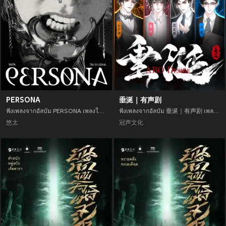
PERSONA
垂涎｜有声剧
ฟังเพลงจากอัลบัม PERSONA เพลงใหม่จาก 悠太 อัพเดทเพลงใหม่ล่าสุดก่อนใคร ตลอดปี 2021
ฟังเพลงจากอัลบัม 垂涎｜有声剧 เพลงใหม่จาก 冠声文化 อัพเดทเพลงใหม่ล่าสุดก่อนใคร ตลอดปี 2021
悠太
冠声文化