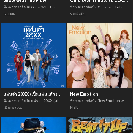
Grow With The Flow
Ours Ever Tribute to COCKTAIL
ฟังเพลงจากอัลบัม Grow With The Flow เพลงใหม่จาก BILLKIN อัพเดทเพลงใหม่ล่าสุดก่อนใคร ตลอดปี 2021
ฟังเพลงจากอัลบัม Ours Ever Tribute to COCKTAIL เพลงใหม่จาก รวมศิลปิน อัพเดทเพลงใหม่ล่าสุดก่อนใคร ตลอดปี 2021
BILLKIN
รวมศิลปิน
แฟนจ๋า 20XX (เป็นแฟนแล้ว เป็นแฟนอีก)
New Emotion
ฟังเพลงจากอัลบัม แฟนจ๋า 20XX (เป็นแฟนแล้ว เป็นแฟนอีก) เพลงใหม่จาก เบิร์ด ธงไชย อัพเดทเพลงใหม่ล่าสุดก่อนใคร ตลอดปี 2021
ฟังเพลงจากอัลบัม New Emotion เพลงใหม่จาก NiziU อัพเดทเพลงใหม่ล่าสุดก่อนใคร ตลอดปี 2021
เบิร์ด ธงไชย
NiziU