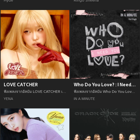
Hyde
Ringo Sheena
LOVE CATCHER
Who Do You Love? : I Need You
ฟังเพลงจากอัลบัม LOVE CATCHER เพลงใหม่จาก YENA อัพเดทเพลงใหม่ล่าสุดก่อนใคร ตลอดปี 2021
ฟังเพลงจากอัลบัม Who Do You Love? : I Need You เพลงใหม่จาก IN A MINUTE อัพเดทเพลงใหม่ล่าสุดก่อนใคร ตลอดปี 2021
YENA
IN A MINUTE