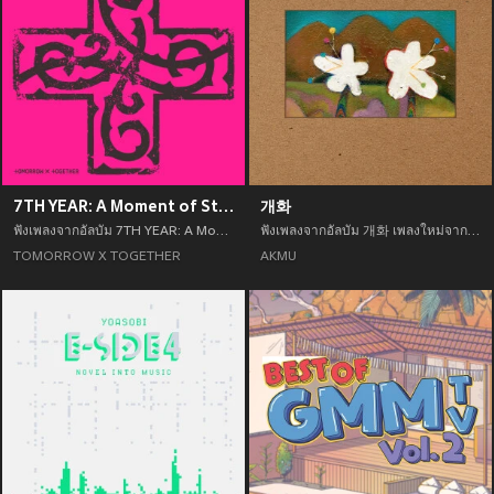
7TH YEAR: A Moment of Stillness in the Thorns
개화
ฟังเพลงจากอัลบัม 7TH YEAR: A Moment of Stillness in the Thorns เพลงใหม่จาก TOMORROW X TOGETHER อัพเดทเพลงใหม่ล่าสุดก่อนใคร ตลอดปี 2021
ฟังเพลงจากอัลบัม 개화 เพลงใหม่จาก AKMU อัพเดทเพลงใหม่ล่าสุดก่อนใคร ตลอดปี 2021
TOMORROW X TOGETHER
AKMU