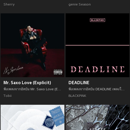
Sherry
genie Season
Mr. Saxo Love (Explicit)
DEADLINE
ฟังเพลงจากอัลบัม Mr. Saxo Love (Explicit) เพลงใหม่จาก Tobii อัพเดทเพลงใหม่ล่าสุดก่อนใคร ตลอดปี 2021
ฟังเพลงจากอัลบัม DEADLINE เพลงใหม่จาก BLACKPINK อัพเดทเพลงใหม่ล่าสุดก่อนใคร ตลอดปี 2021
Tobii
BLACKPINK