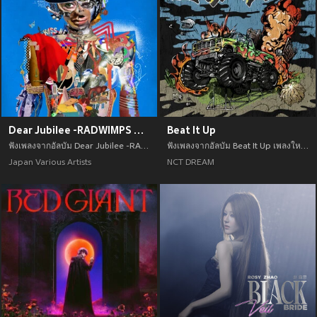
Dear Jubilee -RADWIMPS TRIBUTE-
Beat It Up
ฟังเพลงจากอัลบัม Dear Jubilee -RADWIMPS TRIBUTE- เพลงใหม่จาก Japan Various Artists อัพเดทเพลงใหม่ล่าสุดก่อนใคร ตลอดปี 2021
ฟังเพลงจากอัลบัม Beat It Up เพลงใหม่จาก NCT DREAM อัพเดทเพลงใหม่ล่าสุดก่อนใคร ตลอดปี 2021
Japan Various Artists
NCT DREAM