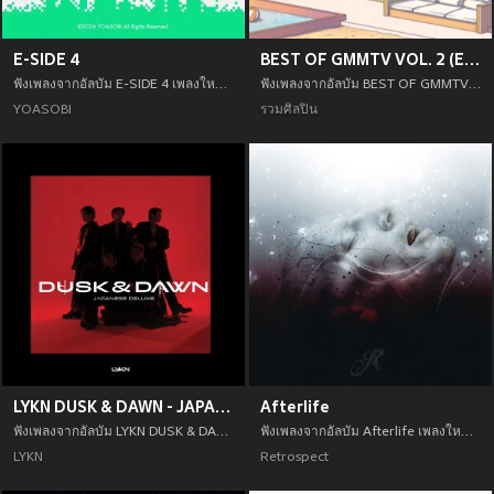
E-SIDE 4
BEST OF GMMTV VOL. 2 (Explicit)
ฟังเพลงจากอัลบัม E-SIDE 4 เพลงใหม่จาก YOASOBI อัพเดทเพลงใหม่ล่าสุดก่อนใคร ตลอดปี 2021
ฟังเพลงจากอัลบัม BEST OF GMMTV VOL. 2 (Explicit) เพลงใหม่จาก รวมศิลปิน อัพเดทเพลงใหม่ล่าสุดก่อนใคร ตลอดปี 2021
YOASOBI
รวมศิลปิน
LYKN DUSK & DAWN - JAPANESE DELUXE
Afterlife
ฟังเพลงจากอัลบัม LYKN DUSK & DAWN - JAPANESE DELUXE เพลงใหม่จาก LYKN อัพเดทเพลงใหม่ล่าสุดก่อนใคร ตลอดปี 2021
ฟังเพลงจากอัลบัม Afterlife เพลงใหม่จาก Retrospect อัพเดทเพลงใหม่ล่าสุดก่อนใคร ตลอดปี 2021
LYKN
Retrospect