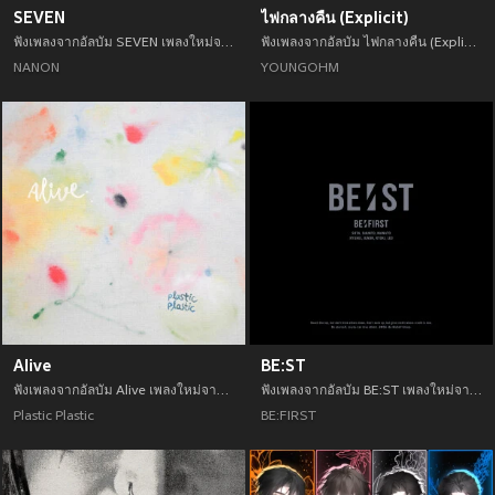
SEVEN
ไฟกลางคืน (Explicit)
ฟังเพลงจากอัลบัม SEVEN เพลงใหม่จาก NANON อัพเดทเพลงใหม่ล่าสุดก่อนใคร ตลอดปี 2021
ฟังเพลงจากอัลบัม ไฟกลางคืน (Explicit) เพลงใหม่จาก YOUNGOHM อัพเดทเพลงใหม่ล่าสุดก่อนใคร ตลอดปี 2021
NANON
YOUNGOHM
Alive
BE:ST
ฟังเพลงจากอัลบัม Alive เพลงใหม่จาก Plastic Plastic อัพเดทเพลงใหม่ล่าสุดก่อนใคร ตลอดปี 2021
ฟังเพลงจากอัลบัม BE:ST เพลงใหม่จาก BE:FIRST อัพเดทเพลงใหม่ล่าสุดก่อนใคร ตลอดปี 2021
Plastic Plastic
BE:FIRST