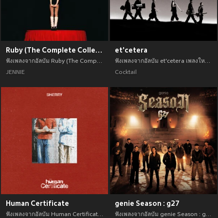
Ruby (The Complete Collection) [Explicit]
et'cetera
ฟังเพลงจากอัลบัม Ruby (The Complete Collection) [Explicit] เพลงใหม่จาก JENNIE อัพเดทเพลงใหม่ล่าสุดก่อนใคร ตลอดปี 2021
ฟังเพลงจากอัลบัม et'cetera เพลงใหม่จาก Cocktail อัพเดทเพลงใหม่ล่าสุดก่อนใคร ตลอดปี 2021
JENNIE
Cocktail
Human Certificate
genie Season : g27
ฟังเพลงจากอัลบัม Human Certificate เพลงใหม่จาก Sherry อัพเดทเพลงใหม่ล่าสุดก่อนใคร ตลอดปี 2021
ฟังเพลงจากอัลบัม genie Season : g27 เพลงใหม่จาก genie Season อัพเดทเพลงใหม่ล่าสุดก่อนใคร ตลอดปี 2021