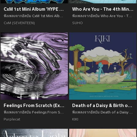
CxM 1st Mini Album 'HYPE VIBES'
Who Are You - The 4th Mini Album
ฟังเพลงจากอัลบัม CxM 1st Mini Album 'HYPE VIBES' เพลงใหม่จาก CxM (SEVENTEEN) อัพเดทเพลงใหม่ล่าสุดก่อนใคร ตลอดปี 2021
ฟังเพลงจากอัลบัม Who Are You - The 4th Mini Album เพลงใหม่จาก SUHO อัพเดทเพลงใหม่ล่าสุดก่อนใคร ตลอดปี 2021
CxM (SEVENTEEN)
SUHO
Feelings From Scratch (Explicit)
Death of a Daisy & Birth of an Oyster (Explicit)
ฟังเพลงจากอัลบัม Feelings From Scratch (Explicit) เพลงใหม่จาก Purplecat อัพเดทเพลงใหม่ล่าสุดก่อนใคร ตลอดปี 2021
ฟังเพลงจากอัลบัม Death of a Daisy & Birth of an Oyster (Explicit) เพลงใหม่จาก KIKI อัพเดทเพลงใหม่ล่าสุดก่อนใคร ตลอดปี 2021
Purplecat
KIKI