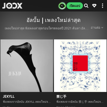
เปิดแอป
อัลบั้ม | เพลงใหม่ล่าสุด
อ่านต่อ
เพลงใหม่ล่าสุด ฟังเพลงล่าสุดก่อนใครตลอดปี 2021 ค้นหา อัลบั้ม, เพลงใหม่ล่าสุด จากศิลปินชั้นนำทั้ง ไทย และต่างประเทศ อัพเดททุกวัน ที่ JOOX เท่านั้น
JEKYLL
禁じ手
ฟังเพลงจากอัลบัม JEKYLL เพลงใหม่จาก Hyde อัพเดทเพลงใหม่ล่าสุดก่อนใคร ตลอดปี 2021
ฟังเพลงจากอัลบัม 禁じ手 เพลงใหม่จาก Ringo Sheena อัพเดทเพลงใหม่ล่าสุดก่อนใคร ตลอดปี 2021