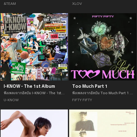
&TEAM
XLOV
I-KNOW - The 1st Album
Too Much Part 1
ฟังเพลงจากอัลบัม I-KNOW - The 1st Album เพลงใหม่จาก U-KNOW อัพเดทเพลงใหม่ล่าสุดก่อนใคร ตลอดปี 2021
ฟังเพลงจากอัลบัม Too Much Part 1 เพลงใหม่จาก FIFTY FIFTY อัพเดทเพลงใหม่ล่าสุดก่อนใคร ตลอดปี 2021
U-KNOW
FIFTY FIFTY