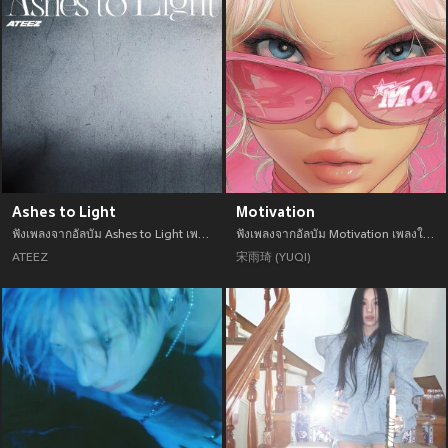
Ashes to Light
Motivation
ฟังเพลงจากอัลบัม Ashes to Light เพลงใหม่จาก ATEEZ อัพเดทเพลงใหม่ล่าสุดก่อนใคร ตลอดปี 2021
ฟังเพลงจากอัลบัม Motivation เพลงใหม่จาก 宋雨琦 (YUQI) อัพเดทเพลงใหม่ล่าสุดก่อนใคร ตลอดปี 2021
ATEEZ
宋雨琦 (YUQI)