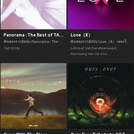
Panorama : The Best of TAEYEON
Love（X）
ฟังเพลงจากอัลบัม Panorama : The Best of TAEYEON เพลงใหม่จาก TAEYEON อัพเดทเพลงใหม่ล่าสุดก่อนใคร ตลอดปี 2021
ฟังเพลงจากอัลบัม Love（X） เพลงใหม่จาก Lalinpat Vatcharateansagul,Namnung Van De Ven อัพเดทเพลงใหม่ล่าสุดก่อนใคร ตลอดปี 2021
Lalinpat Vatcharateansagul
,
TAEYEON
Namnung Van De Ven