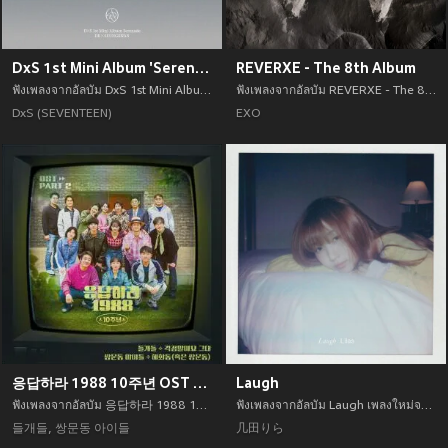
DxS 1st Mini Album 'Serenade'
REVERXE - The 8th Album
ฟังเพลงจากอัลบัม DxS 1st Mini Album 'Serenade' เพลงใหม่จาก DxS (SEVENTEEN) อัพเดทเพลงใหม่ล่าสุดก่อนใคร ตลอดปี 2021
ฟังเพลงจากอัลบัม REVERXE - The 8th Album เพลงใหม่จาก EXO อัพเดทเพลงใหม่ล่าสุดก่อนใคร ตลอดปี 2021
DxS (SEVENTEEN)
EXO
응답하라 1988 10주년 OST Part 2 (Reply 1988 10th Anniversary, Pt. 2 (Original Soundtrack))
Laugh
ฟังเพลงจากอัลบัม 응답하라 1988 10주년 OST Part 2 (Reply 1988 10th Anniversary, Pt. 2 (Original Soundtrack)) เพลงใหม่จาก 들개들,쌍문동 아이들 อัพเดทเพลงใหม่ล่าสุดก่อนใคร ตลอดปี 2021
ฟังเพลงจากอัลบัม Laugh เพลงใหม่จาก 几田りら อัพเดทเพลงใหม่ล่าสุดก่อนใคร ตลอดปี 2021
들개들
,
쌍문동 아이들
几田りら