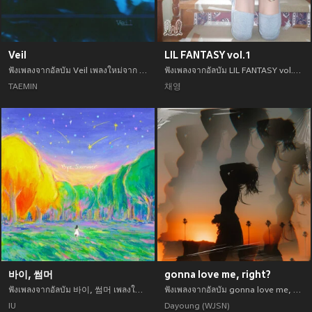
Veil
LIL FANTASY vol.1
ฟังเพลงจากอัลบัม Veil เพลงใหม่จาก TAEMIN อัพเดทเพลงใหม่ล่าสุดก่อนใคร ตลอดปี 2021
ฟังเพลงจากอัลบัม LIL FANTASY vol.1 เพลงใหม่จาก 채영 อัพเดทเพลงใหม่ล่าสุดก่อนใคร ตลอดปี 2021
TAEMIN
채영
바이, 썸머
gonna love me, right?
ฟังเพลงจากอัลบัม 바이, 썸머 เพลงใหม่จาก IU อัพเดทเพลงใหม่ล่าสุดก่อนใคร ตลอดปี 2021
ฟังเพลงจากอัลบัม gonna love me, right? เพลงใหม่จาก Dayoung (WJSN) อัพเดทเพลงใหม่ล่าสุดก่อนใคร ตลอดปี 2021
IU
Dayoung (WJSN)