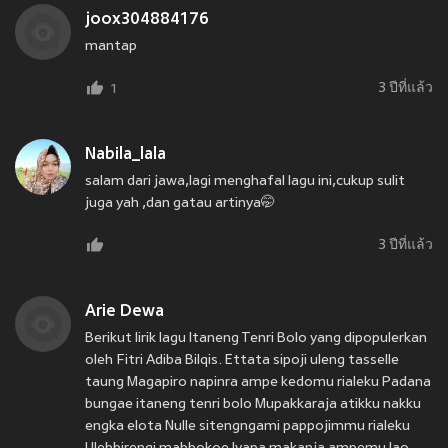
joox304884176
mantap
3 ปีที่แล้ว
1
Nabila_lala
salam dari jawa,lagi menghafal lagu ini,cukup sulit
juga yah ,dan gatau artinya🤭
3 ปีที่แล้ว
Arie Dewa
Berikut lirik lagu Itaneng Tenri Bolo yang dipopulerkan
oleh Fitri Adiba Bilqis. Ettata sipoji uleng tasselle
taung Magapiro napinra ampe kedomu rialeku Padana
bungae itaneng tenri bolo Mupakkaraja atikku nakku
engka elota Nulle sitengngami pappojimmu rialeku