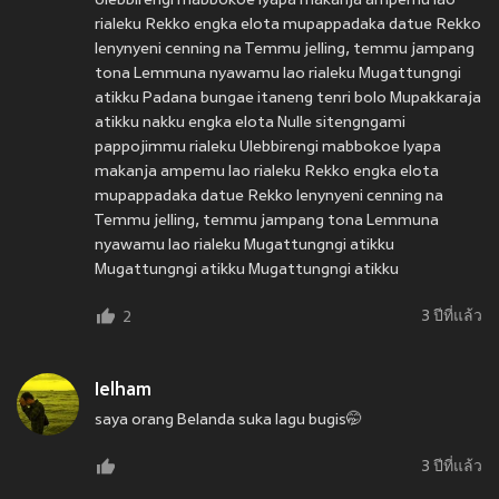
Ulebbirengi mabbokoe Iyapa makanja ampemu lao
rialeku Rekko engka elota mupappadaka datue Rekko
lenynyeni cenning na Temmu jelling, temmu jampang
tona Lemmuna nyawamu lao rialeku Mugattungngi
atikku Padana bungae itaneng tenri bolo Mupakkaraja
atikku nakku engka elota Nulle sitengngami
pappojimmu rialeku Ulebbirengi mabbokoe Iyapa
makanja ampemu lao rialeku Rekko engka elota
mupappadaka datue Rekko lenynyeni cenning na
Temmu jelling, temmu jampang tona Lemmuna
nyawamu lao rialeku Mugattungngi atikku
Mugattungngi atikku Mugattungngi atikku
3 ปีที่แล้ว
2
Ielham
saya orang Belanda suka lagu bugis🤭
3 ปีที่แล้ว