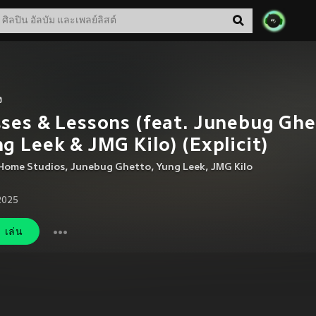
ง
ses & Lessons (feat. Junebug Ghe
g Leek & JMG Kilo) (Explicit)
Home Studios
,
Junebug Ghetto
,
Yung Leek
,
JMG Kilo
 2025
เล่น