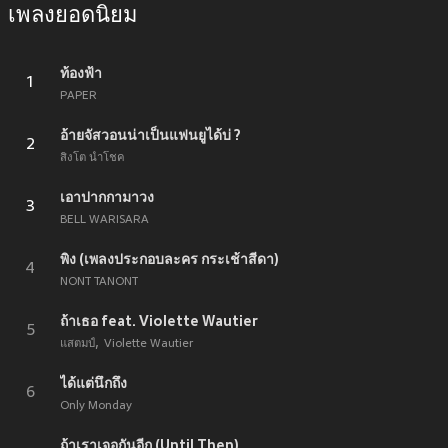
เพลงยอดนิยม
ท้องฟ้า
1
PAPER
อ้ายจัสวอนน่าเป็นแฟนยูได้บ่ ?
2
สิงโต นำโชค
เอาปากกามาวง
3
BELL WARISARA
พิง (เพลงประกอบละคร กระเช้าสีดา)
4
NONT TANONT
ถ้าเธอ feat. Violette Wautier
5
แสตมป์
Violette Wautier
ได้แต่นึกถึง
6
Only Monday
ถ้าเราเจอกันอีก (Until Then)