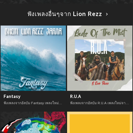
ฟังเพลงอื่นๆจาก Lion Rezz
Fantasy
R.U.A
ฟังเพลงจากอัลบัม Fantasy เพลงใหม่จาก อัพเดทเพลงใหม่ล่าสุดก่อนใคร ตลอดปี 2021
ฟังเพลงจากอัลบัม R.U.A เพลงใหม่จาก อัพเดทเพลงใหม่ล่าสุดก่อนใคร ตลอดปี 2021