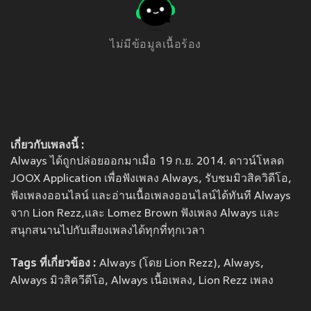
ไม่มีข้อมูลเนื้อร้อง
เกี่ยวกับเพลงนี้ :
Always ได้ถูกปล่อยออกมาเมื่อ 19 ก.ย. 2014. ดาวน์โหลด
JOOX Application เพื่อฟังเพลง Always, รับชมมิวสิควิดีโอ,
ฟังเพลงออนไลน์ และอ่านเนื้อเพลงออนไลน์ได้ทันที Always
จาก Lion Rezz,และ Lomez Brown ฟังเพลง Always และ
สนุกสนานไปกับเสียงเพลงได้ทุกที่ทุกเวลา
Tags ที่เกี่ยวข้อง :
Always (โดย Lion Rezz), Always,
Always มิวสิควีดีโอ, Always เนื้อเพลง, Lion Rezz เพลง