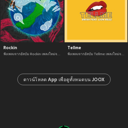
Rockin
Tellme
ฟังเพลงจากอัลบัม Rockin เพลงใหม่จาก อัพเดทเพลงใหม่ล่าสุดก่อนใคร ตลอดปี 2021
ฟังเพลงจากอัลบัม Tellme เพลงใหม่จาก อัพเดทเพลงใหม่ล่าสุดก่อนใคร ตลอดปี 2021
ดาวน์โหลด App เพื่อดูทั้งหมดบน JOOX