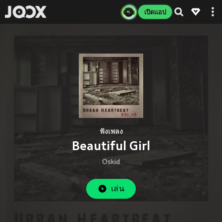
เปิดแอป
ฟังเพลง
Beautiful Girl
Oskid
เล่น