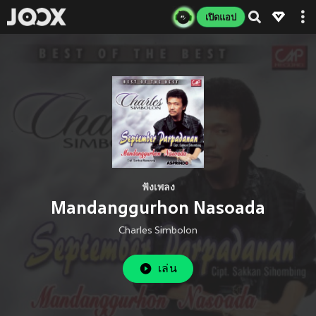
เปิดแอป
ฟังเพลง
Mandanggurhon Nasoada
Charles Simbolon
เล่น