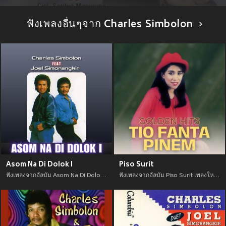
ฟังเพลงอื่นๆจาก Charles Simbolon
Asom Na Di Dolok I
Piso Surit
ฟังเพลงจากอัลบัม Asom Na Di Dolok I เพลงใหม่จาก อัพเดทเพลงใหม่ล่าสุดก่อนใคร ตลอดปี 2021
ฟังเพลงจากอัลบัม Piso Surit เพลงใหม่จาก อัพเดทเพลงใหม่ล่าสุดก่อนใคร ตลอดปี 2021