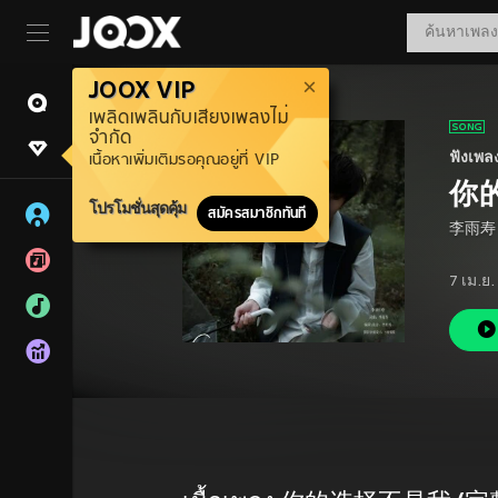
JOOX VIP
เพลิดเพลินกับเสียงเพลงไม่
จำกัด
ฟังเพล
เนื้อหาเพิ่มเติมรอคุณอยู่ที่ VIP
你
โปรโมชั่นสุดคุ้ม
สมัครสมาชิกทันที
李雨寿
7 เม.ย