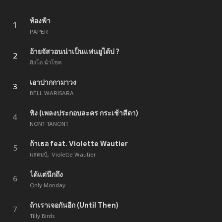
ท้องฟ้า
1
PAPER
อ้ายจัสวอนน่าเป็นแฟนยูได้บ่ ?
2
สิงโต นำโชค
เอาปากกามาวง
3
BELL WARISARA
พิง (เพลงประกอบละคร กระเช้าสีดา)
4
NONT TANONT
ถ้าเธอ feat. Violette Wautier
5
แสตมป์
Violette Wautier
ได้แต่นึกถึง
6
Only Monday
ถ้าเราเจอกันอีก (Until Then)
7
Tilly Birds