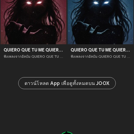
QUIERO QUE TU ME QUIERAS (Instrumental)
QUIERO QUE TU ME QUIERAS
ฟังเพลงจากอัลบัม QUIERO QUE TU ME QUIERAS (Instrumental) เพลงใหม่จาก อัพเดทเพลงใหม่ล่าสุดก่อนใคร ตลอดปี 2021
ฟังเพลงจากอัลบัม QUIERO QUE TU ME QUIERAS เพลงใหม่จาก อัพเดทเพลงใหม่ล่าสุดก่อนใคร ตลอดปี 2021
ดาวน์โหลด App เพื่อดูทั้งหมดบน JOOX