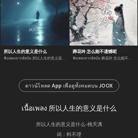
所以人生的意义是什么
葬花吟 怎么能不遗憾呢
ฟังเพลงจากอัลบัม 所以人生的意义是什么 เพลงใหม่จาก อัพเดทเพลงใหม่ล่าสุดก่อนใคร ตลอดปี 2021
ฟังเพลงจากอัลบัม 葬花吟 怎么能不遗憾呢 เพลงใหม่จาก อัพเดทเพลงใหม่ล่าสุดก่อนใคร ตลอดปี 2021
ดาวน์โหลด App เพื่อดูทั้งหมดบน JOOX
เนื้อเพลง 所以人生的意义是什么
所以人生的意义是什么-桃夭漓
词：料不理