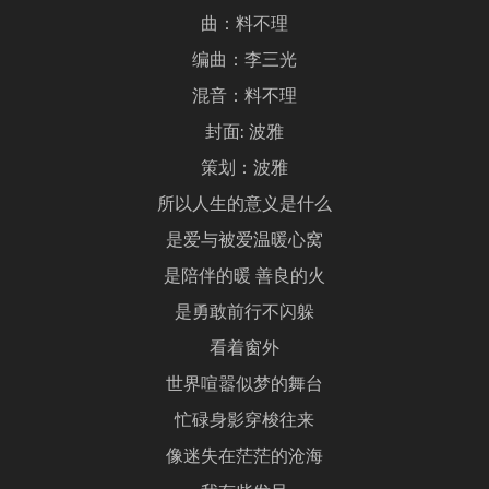
曲：料不理
编曲：李三光
混音：料不理
封面: 波雅
策划：波雅
所以人生的意义是什么
是爱与被爱温暖心窝
是陪伴的暖 善良的火
是勇敢前行不闪躲
看着窗外
世界喧嚣似梦的舞台
忙碌身影穿梭往来
像迷失在茫茫的沧海