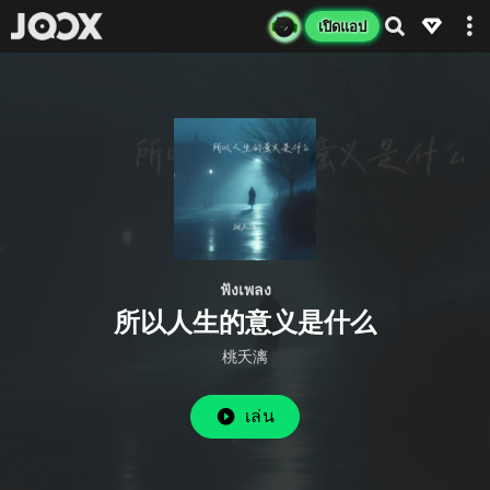
เปิดแอป
ฟังเพลง
所以人生的意义是什么
桃夭漓
เล่น