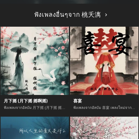
ฟังเพลงอื่นๆจาก 桃夭漓
月下摇 (月下摇 摇啊摇)
喜宴
ฟังเพลงจากอัลบัม 月下摇 (月下摇 摇啊摇) เพลงใหม่จาก อัพเดทเพลงใหม่ล่าสุดก่อนใคร ตลอดปี 2021
ฟังเพลงจากอัลบัม 喜宴 เพลงใหม่จาก อัพเดทเพลงใหม่ล่าสุดก่อนใคร ตลอดปี 2021