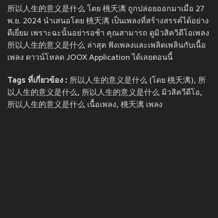
所以人生的意义是什么 โดย 桃夭漓 ถูกปล่อยออกมาเมื่อ 27
พ.ย. 2024 นำเสนอโดย 桃夭漓 เป็นเพลงที่สร้างสรรค์ได้อย่าง
ดีเยี่ยม เพราะฉะนั้นอย่ารอช้า คุณสามารถ ดูมิวสิควิดีโอเพลง
所以人生的意义是什么 ล่าสุด ฟังเพลงและเพลิดเพลินกับเนื้อ
เพลง ดาวน์โหลด JOOX Application ได้เลยตอนนี้
Tags ที่เกี่ยวข้อง :
所以人生的意义是什么 (โดย 桃夭漓), 所
以人生的意义是什么, 所以人生的意义是什么 มิวสิควีดีโอ,
所以人生的意义是什么 เนื้อเพลง, 桃夭漓 เพลง