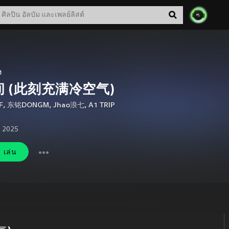
ง
间 (此刻充满冷空气)
F
,
东铭DONGM
,
Jhao浪七
,
A1 TRIP
. 2025
เล่น