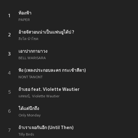
ท้องฟ้า
1
PAPER
อ้ายจัสวอนน่าเป็นแฟนยูได้บ่ ?
2
สิงโต นำโชค
เอาปากกามาวง
3
BELL WARISARA
พิง (เพลงประกอบละคร กระเช้าสีดา)
4
NONT TANONT
ถ้าเธอ feat. Violette Wautier
5
แสตมป์
Violette Wautier
ได้แต่นึกถึง
6
Only Monday
ถ้าเราเจอกันอีก (Until Then)
7
Tilly Birds