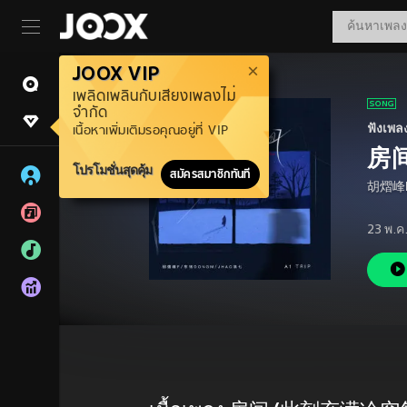
JOOX VIP
เพลิดเพลินกับเสียงเพลงไม่
จำกัด
ฟังเพล
เนื้อหาเพิ่มเติมรอคุณอยู่ที่ VIP
房
โปรโมชั่นสุดคุ้ม
สมัครสมาชิกทันที
胡熠峰
23 พ.ค