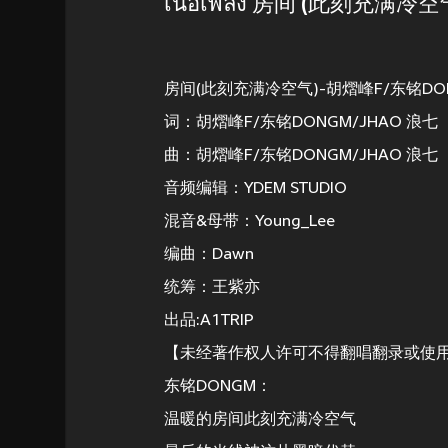
เนื้อเพลง 房间 (此刻充满冷空
房间(此刻充满冷空气)-胡熠峰F/东铭DONGM
词：胡熠峰F/东铭DONGM/JHAO 浪七
曲：胡熠峰F/东铭DONGM/JHAO 浪七
音频编辑：YDEM STUDIO
混音&母带：Young_Lee
编曲：Dawn
统筹：王紫亦
出品:A1TRIP
【未经著作权人许可不得翻唱翻录或使
东铭DONGM：
温暖的房间此刻充满冷空气