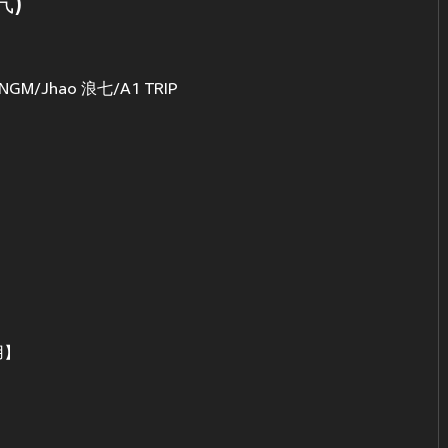
气)
/Jhao 浪七/A1 TRIP
用】