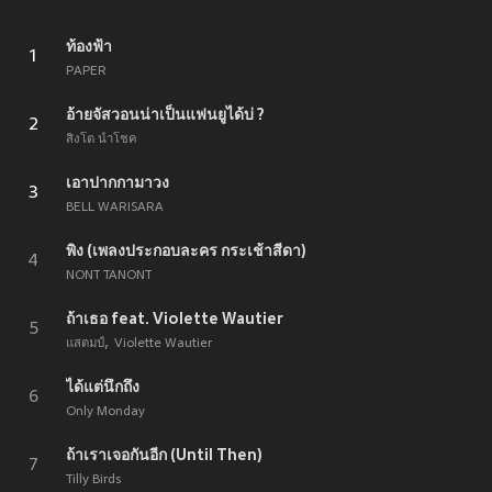
ท้องฟ้า
1
PAPER
อ้ายจัสวอนน่าเป็นแฟนยูได้บ่ ?
2
สิงโต นำโชค
เอาปากกามาวง
3
BELL WARISARA
พิง (เพลงประกอบละคร กระเช้าสีดา)
4
NONT TANONT
ถ้าเธอ feat. Violette Wautier
5
แสตมป์
Violette Wautier
ได้แต่นึกถึง
6
Only Monday
ถ้าเราเจอกันอีก (Until Then)
7
Tilly Birds