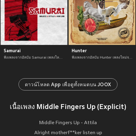
Samurai
Hunter
ฟังเพลงจากอัลบัม Samurai เพลงใหม่จาก อัพเดทเพลงใหม่ล่าสุดก่อนใคร ตลอดปี 2021
ฟังเพลงจากอัลบัม Hunter เพลงใหม่จาก อัพเดทเพลงใหม่ล่าสุดก่อนใคร ตลอดปี 2021
ดาวน์โหลด App เพื่อดูทั้งหมดบน JOOX
เนื้อเพลง Middle Fingers Up (Explicit)
Middle Fingers Up - Attila
Alright motherf**ker listen up