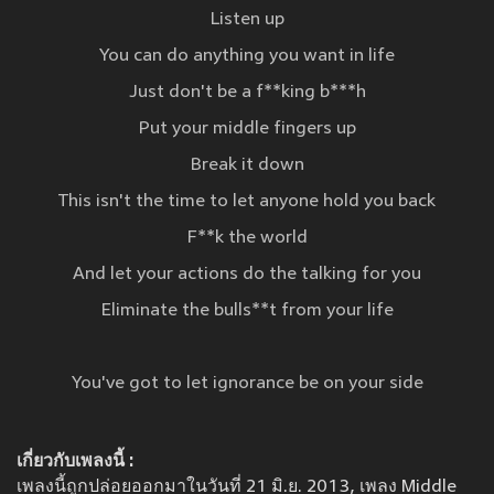
Listen up
You can do anything you want in life
Just don't be a f**king b***h
Put your middle fingers up
Break it down
This isn't the time to let anyone hold you back
F**k the world
And let your actions do the talking for you
Eliminate the bulls**t from your life
You've got to let ignorance be on your side
เกี่ยวกับเพลงนี้ :
เพลงนี้ถูกปล่อยออกมาในวันที่ 21 มิ.ย. 2013, เพลง Middle