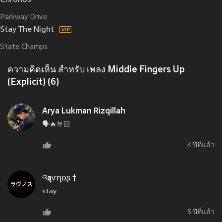
Chronos
Parkway Drive
Stay The Night
State Champs
ความคิดเห็น สำหรับ เพลง Middle Fingers Up
(Explicit) (6)
Arya Lukman Rizqillah
🗣🔥🤘🏻
4 ปีที่แล้ว
འąѵղօʂ †
stay
5 ปีที่แล้ว