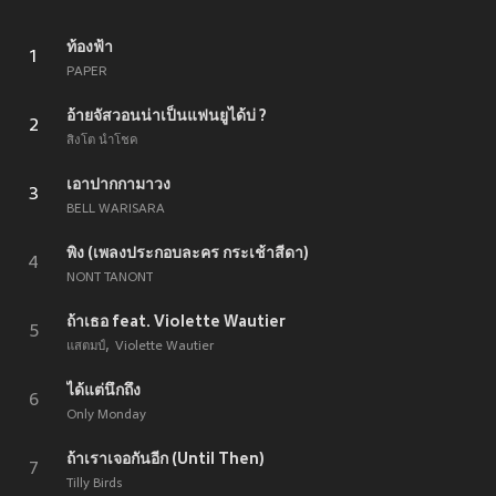
ท้องฟ้า
1
PAPER
อ้ายจัสวอนน่าเป็นแฟนยูได้บ่ ?
2
สิงโต นำโชค
เอาปากกามาวง
3
BELL WARISARA
พิง (เพลงประกอบละคร กระเช้าสีดา)
4
NONT TANONT
ถ้าเธอ feat. Violette Wautier
5
แสตมป์
Violette Wautier
ได้แต่นึกถึง
6
Only Monday
ถ้าเราเจอกันอีก (Until Then)
7
Tilly Birds