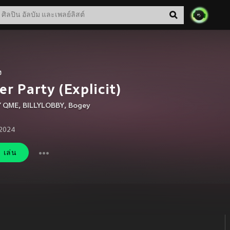
ง
er Party (Explicit)
Y QME
,
BILLYLOBBY
,
Bogey
 2024
เล่น