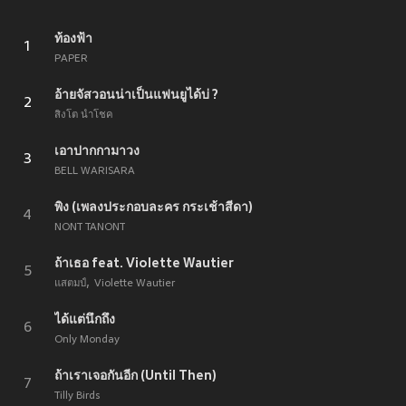
ท้องฟ้า
1
PAPER
อ้ายจัสวอนน่าเป็นแฟนยูได้บ่ ?
2
สิงโต นำโชค
เอาปากกามาวง
3
BELL WARISARA
พิง (เพลงประกอบละคร กระเช้าสีดา)
4
NONT TANONT
ถ้าเธอ feat. Violette Wautier
5
แสตมป์
Violette Wautier
ได้แต่นึกถึง
6
Only Monday
ถ้าเราเจอกันอีก (Until Then)
7
Tilly Birds