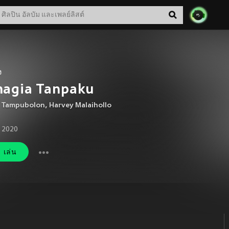
ง
hagia Tanpaku
i Tampubolon
,
Harvey Malaihollo
. 2020
เล่น