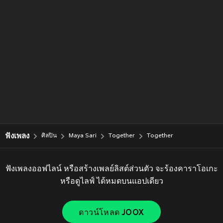
ฟังเพลง
ศิลปิน
Maya Sari
Together
Together
ฟังเพลงออฟไลน์ หรือสร้างเพลย์ลิสต์ส่วนตัว จะร้องคาราโอเกะ
หรือดูไลฟ์ ได้หมดบนแอปเดียว
ดาวน์โหลด JOOX