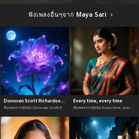
ฟังเพลงอื่นๆจาก Maya Sari
Donovan Scott Richardson-Post-Chorus With
Every time, every time
ฟังเพลงจากอัลบัม Donovan Scott Richardson-Post-Chorus With เพลงใหม่จาก อัพเดทเพลงใหม่ล่าสุดก่อนใคร ตลอดปี 2021
ฟังเพลงจากอัลบัม Every time, every time เพลงใหม่จาก อัพเดทเพลงใหม่ล่าสุดก่อนใคร ตลอดปี 2021