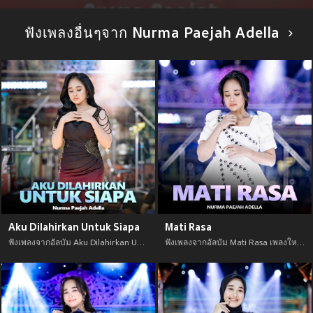
ฟังเพลงอื่นๆจาก Nurma Paejah Adella
Aku Dilahirkan Untuk Siapa
Mati Rasa
ฟังเพลงจากอัลบัม Aku Dilahirkan Untuk Siapa เพลงใหม่จาก อัพเดทเพลงใหม่ล่าสุดก่อนใคร ตลอดปี 2021
ฟังเพลงจากอัลบัม Mati Rasa เพลงใหม่จาก อัพเดทเพลงใหม่ล่าสุดก่อนใคร ตลอดปี 2021