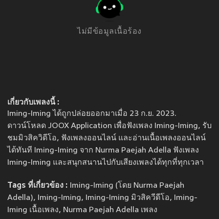
ไม่มีข้อมูลเนื้อร้อง
เกี่ยวกับเพลงนี้ :
Iming-Iming ได้ถูกปล่อยออกมาเมื่อ 23 ก.ย. 2023.
ดาวน์โหลด JOOX Application เพื่อฟังเพลง Iming-Iming, รับ
ชมมิวสิควิดีโอ, ฟังเพลงออนไลน์ และอ่านเนื้อเพลงออนไลน์
ได้ทันที Iming-Iming จาก Nurma Paejah Adella ฟังเพลง
Iming-Iming และสนุกสนานไปกับเสียงเพลงได้ทุกที่ทุกเวลา
Tags ที่เกี่ยวข้อง :
Iming-Iming (โดย Nurma Paejah
Adella), Iming-Iming, Iming-Iming มิวสิควีดีโอ, Iming-
Iming เนื้อเพลง, Nurma Paejah Adella เพลง