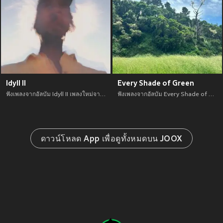
Idyll II
Every Shade of Green
ฟังเพลงจากอัลบัม Idyll II เพลงใหม่จาก อัพเดทเพลงใหม่ล่าสุดก่อนใคร ตลอดปี 2021
ฟังเพลงจากอัลบัม Every Shade of Green เพลงใหม่จาก อัพเดทเพลงใหม่ล่าสุดก่อนใคร ตลอดปี 2021
ดาวน์โหลด App เพื่อดูทั้งหมดบน JOOX