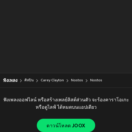
ฟังเพลง
ศิลปิน
Carey Clayton
Nostos
Nostos
ฟังเพลงออฟไลน์ หรือสร้างเพลย์ลิสต์ส่วนตัว จะร้องคาราโอเกะ
หรือดูไลฟ์ ได้หมดบนแอปเดียว
ดาวน์โหลด JOOX