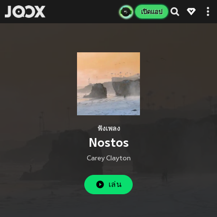
เปิดแอป
ฟังเพลง
Nostos
Carey Clayton
เล่น