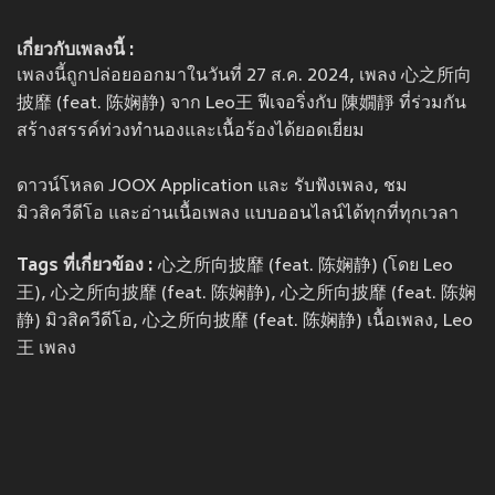
เกี่ยวกับเพลงนี้ :
เพลงนี้ถูกปล่อยออกมาในวันที่ 27 ส.ค. 2024, เพลง 心之所向
披靡 (feat. 陈娴静) จาก Leo王 ฟีเจอริ่งกับ 陳嫺靜 ที่ร่วมกัน
สร้างสรรค์ท่วงทำนองและเนื้อร้องได้ยอดเยี่ยม
ดาวน์โหลด JOOX Application และ รับฟังเพลง, ชม
มิวสิควีดีโอ และอ่านเนื้อเพลง แบบออนไลน์ได้ทุกที่ทุกเวลา
Tags ที่เกี่ยวข้อง :
心之所向披靡 (feat. 陈娴静) (โดย Leo
王), 心之所向披靡 (feat. 陈娴静), 心之所向披靡 (feat. 陈娴
静) มิวสิควีดีโอ, 心之所向披靡 (feat. 陈娴静) เนื้อเพลง, Leo
王 เพลง