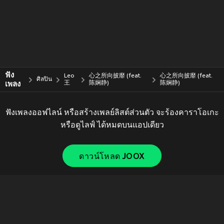
ฟัง
Leo
心之所向披靡 (feat.
心之所向披靡 (feat.
ศิลปิน
เพลง
王
陈娴静)
陈娴静)
ฟังเพลงออฟไลน์ หรือสร้างเพลย์ลิสต์ส่วนตัว จะร้องคาราโอเกะ
หรือดูไลฟ์ ได้หมดบนแอปเดียว
ดาวน์โหลด JOOX
Copyright © 2011-
2026
Tencent. All Rights Reserved