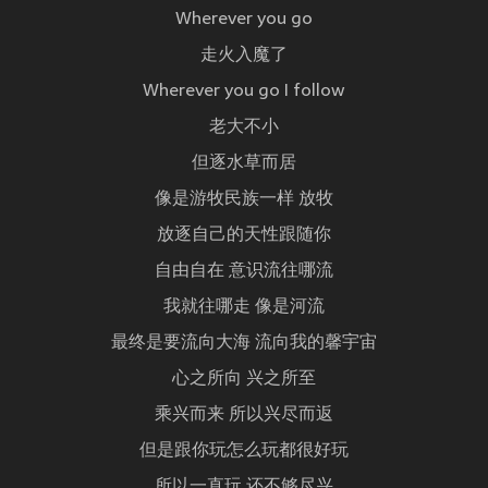
Wherever you go
走火入魔了
Wherever you go I follow
老大不小
但逐水草而居
像是游牧民族一样 放牧
放逐自己的天性跟随你
自由自在 意识流往哪流
我就往哪走 像是河流
最终是要流向大海 流向我的馨宇宙
心之所向 兴之所至
乘兴而来 所以兴尽而返
但是跟你玩怎么玩都很好玩
所以一直玩 还不够尽兴