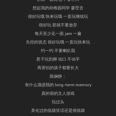
想起我的幼稚园同学 廖罡含
很好玩哦 快来玩哦 一直玩继续玩
很好玩 那就不要放弃
每天至少见一面 jam 一遍
失控的状态 很好玩哦 一直玩快来玩
约一约 不要喇叭我
君子玩韵脚 动口 不动手
再害怕的孩子都要长大
陈娴静：
有什么溜进我的 long-term memory
真的假的文人游戏
玩过头
美化过的低级笑话还是很低级