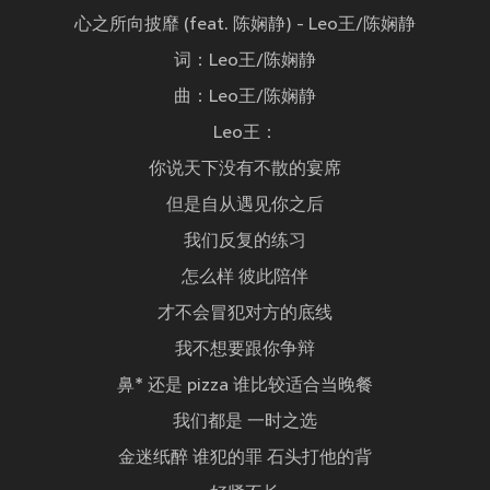
心之所向披靡 (feat. 陈娴静) - Leo王/陈娴静
词：Leo王/陈娴静
曲：Leo王/陈娴静
Leo王：
你说天下没有不散的宴席
但是自从遇见你之后
我们反复的练习
怎么样 彼此陪伴
才不会冒犯对方的底线
我不想要跟你争辩
鼻* 还是 pizza 谁比较适合当晚餐
我们都是 一时之选
金迷纸醉 谁犯的罪 石头打他的背