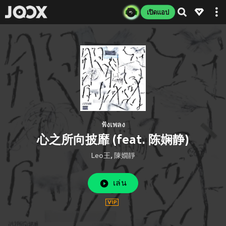
เปิดแอป
ฟังเพลง
心之所向披靡 (feat. 陈娴静)
Leo王
,
陳嫺靜
เล่น