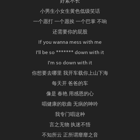
好紧不长
小男生小女生黄色低级笑话
一个愿打 一个愿挨 一个巴掌 不响
还需要你的屁股
If you wanna mess with me
I'll be so ******* down with it
I'm so down with it
你想要去哪里 我开车载你上山下海
每天开 爸爸的车
像是 春艳 用感恩的心
唱健康的歌曲 无病的呻吟
我专门唱这种
言之无物 执迷不悟
不知所云 正所谓靡靡之音