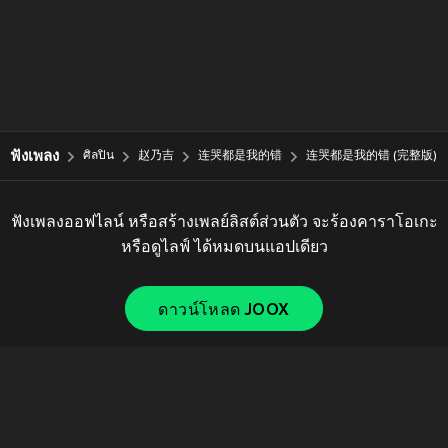
ฟังเพลง
ศิลปิน
赵乃吉
连哭都是我的错
连哭都是我的错 (完整版)
ฟังเพลงออฟไลน์ หรือสร้างเพลย์ลิสต์ส่วนตัว จะร้องคาราโอเกะ
หรือดูไลฟ์ ได้หมดบนแอปเดียว
ดาวน์โหลด JOOX
Copyright © 2011-
2026
Tencent. All Rights Reserved