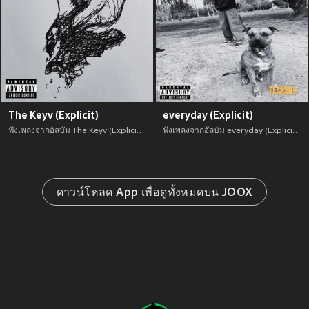
The Keyv (Explicit)
everyday (Explicit)
ฟังเพลงจากอัลบัม The Keyv (Explicit) เพลงใหม่จาก อัพเดทเพลงใหม่ล่าสุดก่อนใคร ตลอดปี 2021
ฟังเพลงจากอัลบัม everyday (Explicit) เพลงใหม่จาก อัพเดทเพลงใหม่ล่าสุดก่อนใคร ตลอดปี 2021
ดาวน์โหลด App เพื่อดูทั้งหมดบน JOOX