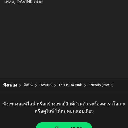
เพลง, DAVINK เพลง
ฟังเพลง
ศิลปิน
DAVINK
This Is Da Vink
Friends (Part 2)
ฟังเพลงออฟไลน์ หรือสร้างเพลย์ลิสต์ส่วนตัว จะร้องคาราโอเกะ
หรือดูไลฟ์ ได้หมดบนแอปเดียว