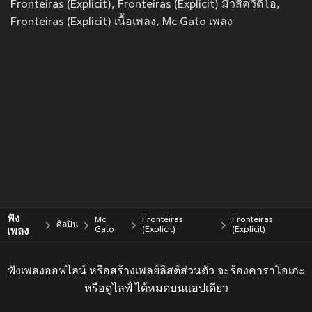
Fronteiras (Explicit), Fronteiras (Explicit) มิวสิควีดีโอ,
Fronteiras (Explicit) เนื้อเพลง, Mc Gato เพลง
ฟัง
Mc
Fronteiras
Fronteiras
ศิลปิน
เพลง
Gato
(Explicit)
(Explicit)
ฟังเพลงออฟไลน์ หรือสร้างเพลย์ลิสต์ส่วนตัว จะร้องคาราโอเกะ
หรือดูไลฟ์ ได้หมดบนแอปเดียว