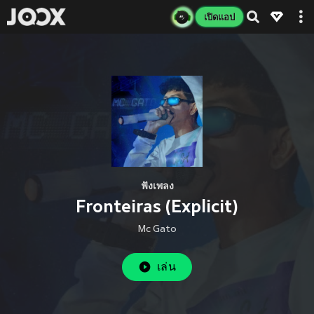
เปิดแอป
ฟังเพลง
Fronteiras (Explicit)
Mc Gato
เล่น