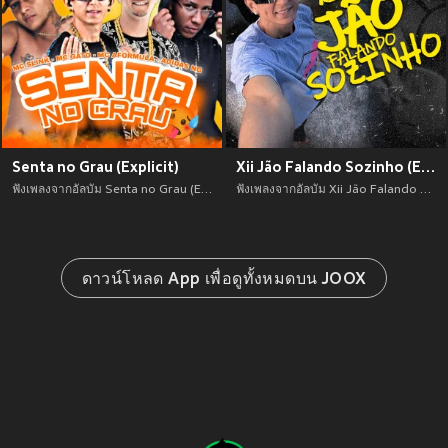
Senta no Grau (Explicit)
Xii Jão Falando Sozinho (Explicit)
ฟังเพลงจากอัลบัม Senta no Grau (Explicit) เพลงใหม่จาก อัพเดทเพลงใหม่ล่าสุดก่อนใคร ตลอดปี 2021
ฟังเพลงจากอัลบัม Xii Jão Falando Sozinho (Explicit) เพลงใหม่จาก อัพเดทเพลงใหม่ล่าสุดก่อนใคร ตลอดปี 2021
ดาวน์โหลด App เพื่อดูทั้งหมดบน JOOX