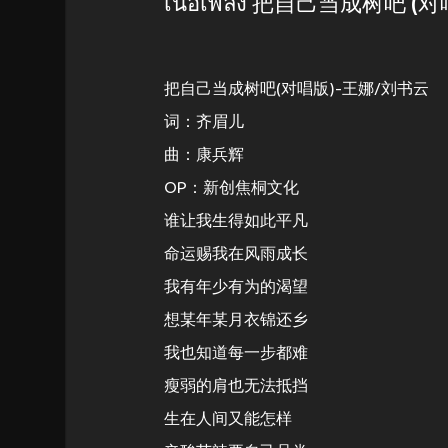
เนื้อเพลง 把自己当成树吧 (
把自己当成树吧(对唱版)-王娜/刘书云
词：齐眉儿
曲：康兵辉
OP：新创焦桐文化
谁让我生得如此平凡
命运赐我在风雨成长
我有年少有为的渴望
想某年某月衣锦还乡
我也知道每一步都难
瘦弱的肩也无法抵挡
生在人间又能怎样