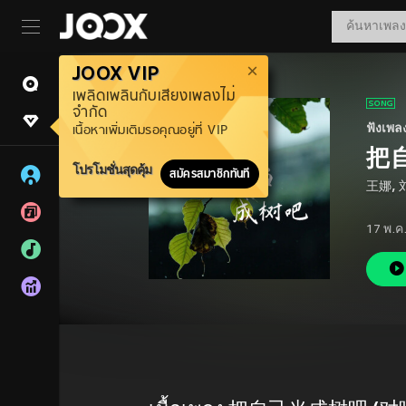
JOOX VIP
เพลิดเพลินกับเสียงเพลงไม่
จำกัด
ฟังเพล
เนื้อหาเพิ่มเติมรอคุณอยู่ที่ VIP
把
โปรโมชั่นสุดคุ้ม
สมัครสมาชิกทันที
王娜
,
17 พ.ค