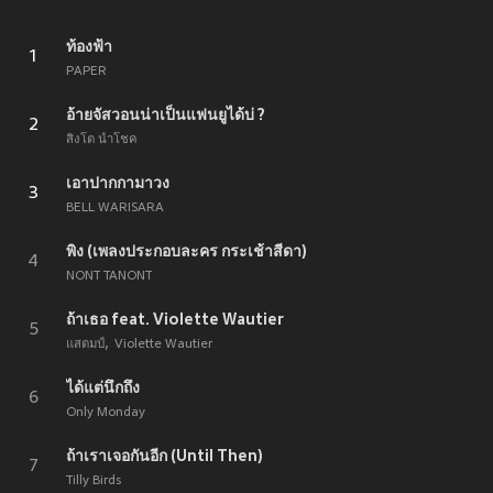
ท้องฟ้า
1
PAPER
อ้ายจัสวอนน่าเป็นแฟนยูได้บ่ ?
2
สิงโต นำโชค
เอาปากกามาวง
3
BELL WARISARA
พิง (เพลงประกอบละคร กระเช้าสีดา)
4
NONT TANONT
ถ้าเธอ feat. Violette Wautier
5
แสตมป์
Violette Wautier
ได้แต่นึกถึง
6
Only Monday
ถ้าเราเจอกันอีก (Until Then)
7
Tilly Birds