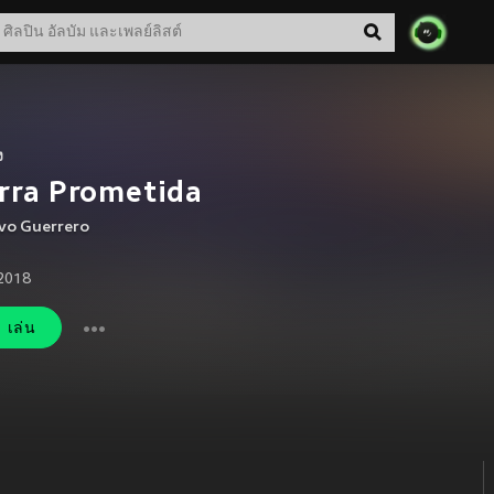
ง
rra Prometida
vo Guerrero
 2018
เล่น